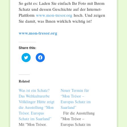
So geht es: Laden Sie einfach Ihr Foto mit Ihrem
Schatz und dessen Geschichte auf der Internet-
Plattform
www.mon-tresor.org
hoch. Und zeigen
Sie damit, was Ihnen wirklich wichtig ist!
www.mon-tresor.org
Share this:
Click
Click
to
to
share
share
on
on
Twitter
Facebook
(Opens
(Opens
in
in
Related
new
new
window)
window)
Was ist ein Schatz?
Neuer Termin für
Das Weltkulturerbe
“Mon Trésor –
Völklinger Hütte zeigt
Europas Schatz im
die Ausstellung “Mon
Saarland”
Trésor. Europas
Für die Ausstellung
Schatz im Saarland”
"Mon Trésor –
Mit "Mon Trésor.
Europas Schatz im