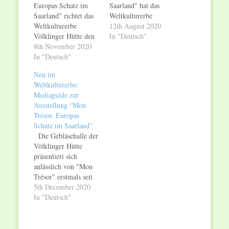
Europas Schatz im
Saarland" hat das
Saarland" richtet das
Weltkulturerbe
Weltkulturerbe
Völklinger Hütte eine
12th August 2020
Völklinger Hütte den
neue Laufzeit
In "Deutsch"
Blick programmatisch
8th November 2020
festgelegt. Die
auf eine europäische
In "Deutsch"
Ausstellung startet aus
Kernregion. Die
Corona-bedingten
Neu im
Ausstellung
Gründen später – am
Weltkulturerbe:
präsentiert bedeutende
8. November 2020 –
Mediaguide zur
Schätze aus dem
und wird im
Ausstellung “Mon
Saarland sowie seinen
Gegenzug länger als
Trésor. Europas
Nachbarländern:
ursprünglich geplant
Schatz im Saarland”
Herausragende
zu sehen sein, nämlich
Die Gebläsehalle der
Objekte der
bis zum 27. Juni
Völklinger Hütte
Archäologie, Technik
2021.…
präsentiert sich
und Kunst vom
anlässlich von "Mon
Saarkarbon bis heute,
Trésor" erstmals seit
aber auch
zwanzig Jahren wieder
5th December 2020
überraschende Funde
in ihrer originalen
In "Deutsch"
verdeutlichen die
Substanz. Nahezu alle
kulturelle und
Stellwände wurden
humane…
abgebaut, so dass sich