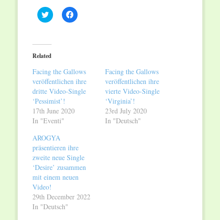
Click
Click
to
to
share
share
on
on
Twitter
Facebook
(Opens
(Opens
in
in
Related
new
new
window)
window)
Facing the Gallows
Facing the Gallows
veröffentlichen ihre
veröffentlichen ihre
dritte Video-Single
vierte Video-Single
‘Pessimist’!
‘Virginia’!
17th June 2020
23rd July 2020
In "Eventi"
In "Deutsch"
AROGYA
präsentieren ihre
zweite neue Single
‘Desire’ zusammen
mit einem neuen
Video!
29th December 2022
In "Deutsch"