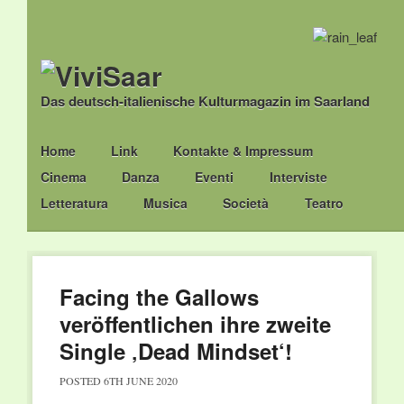
Das deutsch-italienische Kulturmagazin im Saarland
Main menu
Skip
Home
Link
Kontakte & Impressum
to
Cinema
Danza
Eventi
Interviste
content
Letteratura
Musica
Società
Teatro
Facing the Gallows
veröffentlichen ihre zweite
Single ‚Dead Mindset‘!
POSTED
6TH JUNE 2020