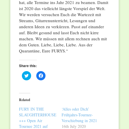
hat, alle Termine ins Jahr 2021 zu beamen. Damit
ist 2020 das vielleicht längste Vorspiel der Welt.
Wir werden versuchen Euch die Wartezeit mit
Streams, Gitarrenunterricht, Lesungen und
anderen Ideen zu verkürzen. Passt auf einander
auf. Bleibt gesund und lasst Euch nicht kirre
machen. Wir müssen mit allem rechnen auch mit
dem Guten. Liebe, Liebe, Liebe. Aus der
Quarantäne, Eure FURYS.“
Share this:
Click
Click
to
to
share
share
on
on
Twitter
Facebook
(Opens
(Opens
in
in
Related
new
new
window)
window)
FURY IN THE
‘Alles oder Dich’
SLAUGHTERHOUSE
Frühjahrs-Tournee-
+++ Open Air
Verschiebung in 2021
Tournee 2021 auf
16th July 2020