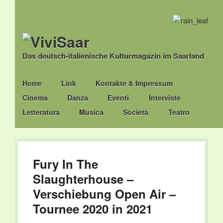
Das deutsch-italienische Kulturmagazin im Saarland
Main menu
Skip
Home
Link
Kontakte & Impressum
to
Cinema
Danza
Eventi
Interviste
content
Letteratura
Musica
Società
Teatro
Fury In The
Slaughterhouse –
Verschiebung Open Air –
Tournee 2020 in 2021