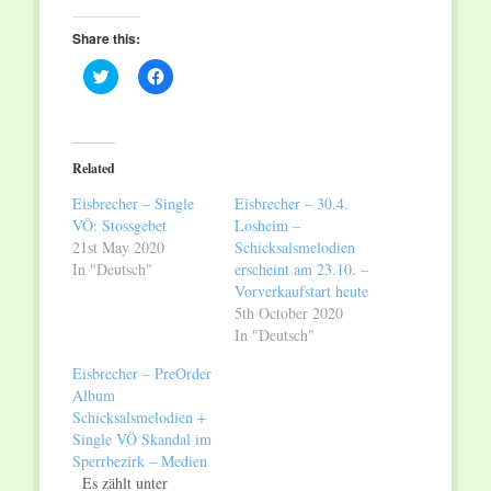
Share this:
Click
Click
to
to
share
share
on
on
Twitter
Facebook
(Opens
(Opens
in
in
Related
new
new
window)
window)
Eisbrecher – Single
Eisbrecher – 30.4.
VÖ: Stossgebet
Losheim –
21st May 2020
Schicksalsmelodien
In "Deutsch"
erscheint am 23.10. –
Vorverkaufstart heute
5th October 2020
In "Deutsch"
Eisbrecher – PreOrder
Album
Schicksalsmelodien +
Single VÖ Skandal im
Sperrbezirk – Medien
Es zählt unter