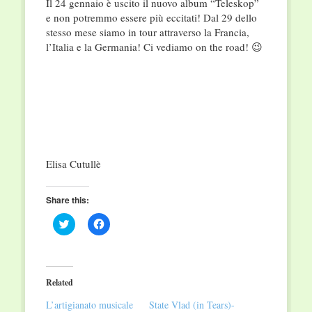
Il 24 gennaio è uscito il nuovo album “Teleskop”
e non potremmo essere più eccitati! Dal 29 dello
stesso mese siamo in tour attraverso la Francia,
l’Italia e la Germania! Ci vediamo on the road! 😉
Elisa Cutullè
Share this:
Click
Click
to
to
share
share
on
on
Twitter
Facebook
(Opens
(Opens
in
in
Related
new
new
window)
window)
L’artigianato musicale
State Vlad (in Tears)-