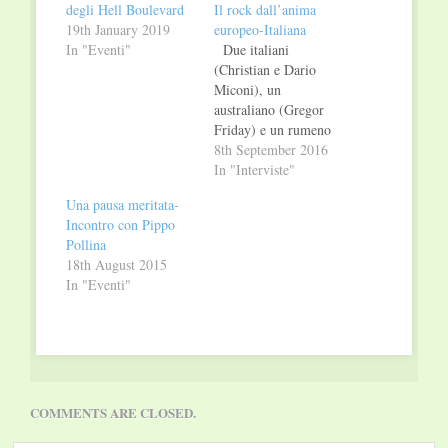
degli Hell Boulevard
Il rock dall’anima
19th January 2019
europeo-Italiana
In "Eventi"
Due italiani
(Christian e Dario
Miconi), un
australiano (Gregor
Friday) e un rumeno
(Cosmo Cadar):
8th September 2016
questa è
In "Interviste"
l’internazionalità del
Una pausa meritata-
gruppo, nato in Italia
Incontro con Pippo
9 anni fa e che da 3
Pollina
anni è stabile a
18th August 2015
Berlino. Abbiamo
In "Eventi"
incontrato il leader,
Christian, per scoprire
qualcosa in più sul
nuovo disco e…
COMMENTS ARE CLOSED.