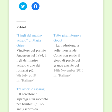
Click
Click
to
to
share
share
on
on
Twitter
Facebook
(Opens
(Opens
in
in
Related
new
new
window)
window)
“I figli del mastro
Tutto gira intorno a
vetraio” di Maria
Godot
Gripe
La traduzione, a
Vincitore del premio
volte, non rende.
Andersen nel 1974, I
Come non rende il
figli del mastro
gioco di parole del
vetraio è uno dei
grande assente del
romanzi più
pezzo di Becket: il
14th November 2015
conosciuti
7th July 2018
Signor Godot. L’opera
In "Italiano"
della letteratura per
In "Italiano"
teatrale di Samuel
ragazzi del Nord
Beckett (senza dubbio
Tra amori e asparagi
Europa, con
la sua più famosa a
Il cercatore di
ambientazioni da fiabe
livello mondiale),
asparagi è un racconto
remote, temi mitici e
scritta nel 1952 e
per bambini (di 8-9
personaggi archetipici.
messa, in scena per la
anni) scritto da
Nell'antico paese di
prima volta nel…