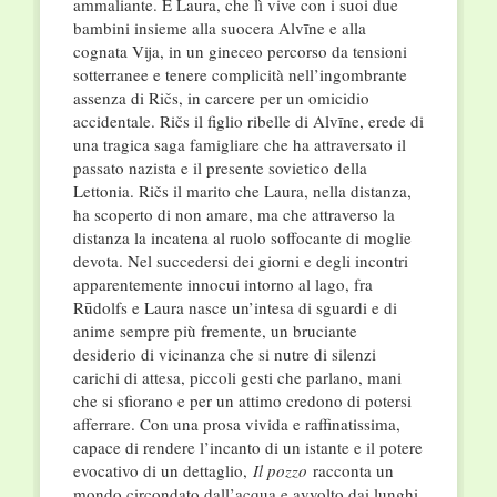
ammaliante. È Laura, che lì vive con i suoi due
bambini insieme alla suocera Alvīne e alla
cognata Vija, in un gineceo percorso da tensioni
sotterranee e tenere complicità nell’ingombrante
assenza di Ričs, in carcere per un omicidio
accidentale. Ričs il figlio ribelle di Alvīne, erede di
una tragica saga famigliare che ha attraversato il
passato nazista e il presente sovietico della
Lettonia. Ričs il marito che Laura, nella distanza,
ha scoperto di non amare, ma che attraverso la
distanza la incatena al ruolo soffocante di moglie
devota. Nel succedersi dei giorni e degli incontri
apparentemente innocui intorno al lago, fra
Rūdolfs e Laura nasce un’intesa di sguardi e di
anime sempre più fremente, un bruciante
desiderio di vicinanza che si nutre di silenzi
carichi di attesa, piccoli gesti che parlano, mani
che si sfiorano e per un attimo credono di potersi
afferrare. Con una prosa vivida e raffinatissima,
capace di rendere l’incanto di un istante e il potere
evocativo di un dettaglio,
Il pozzo
racconta un
mondo circondato dall’acqua e avvolto dai lunghi