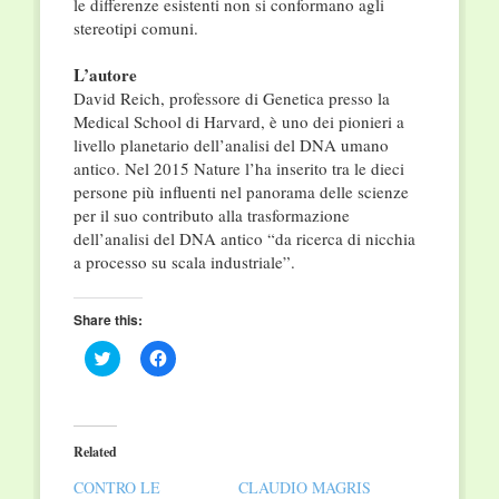
le differenze esistenti non si conformano agli
stereotipi comuni.
L’autore
David Reich, professore di Genetica presso la
Medical School di Harvard, è uno dei pionieri a
livello planetario dell’analisi del DNA umano
antico. Nel 2015 Nature l’ha inserito tra le dieci
persone più influenti nel panorama delle scienze
per il suo contributo alla trasformazione
dell’analisi del DNA antico “da ricerca di nicchia
a processo su scala industriale”.
Share this:
Click
Click
to
to
share
share
on
on
Twitter
Facebook
(Opens
(Opens
in
in
Related
new
new
window)
window)
CONTRO LE
CLAUDIO MAGRIS