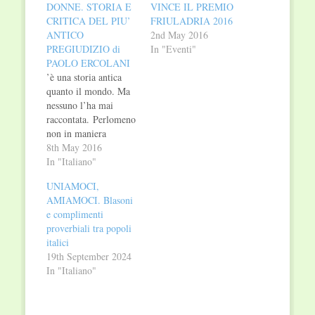
DONNE. STORIA E
VINCE IL PREMIO
CRITICA DEL PIU’
FRIULADRIA 2016
ANTICO
2nd May 2016
PREGIUDIZIO di
In "Eventi"
PAOLO ERCOLANI
’è una storia antica
quanto il mondo. Ma
nessuno l’ha mai
raccontata. Perlomeno
non in maniera
sistematica e critica,
8th May 2016
ossia cercando gli
In "Italiano"
strumenti concettuali e
UNIAMOCI,
pratici per provare a
AMIAMOCI. Blasoni
superarla. Questa
e complimenti
storia riguarda il
proverbiali tra popoli
pregiudizio contro le
italici
donne. Partendo dalle
19th September 2024
origini della civiltà
In "Italiano"
occidentale (Esiodo,
Omero, la Bibbia),
dipanandosi poi