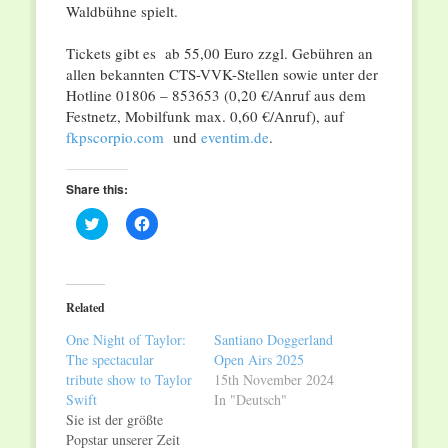
Waldbühne spielt.
Tickets gibt es ab 55,00 Euro zzgl. Gebühren an
allen bekannten CTS-VVK-Stellen sowie unter der
Hotline 01806 – 853653 (0,20 €/Anruf aus dem
Festnetz, Mobilfunk max. 0,60 €/Anruf), auf
fkpscorpio.com
und
eventim.de
.
Share this:
Click
Click
to
to
share
share
on
on
Twitter
Facebook
(Opens
(Opens
in
in
Related
new
new
window)
window)
One Night of Taylor:
Santiano Doggerland
The spectacular
Open Airs 2025
tribute show to Taylor
15th November 2024
Swift
In "Deutsch"
Sie ist der größte
Popstar unserer Zeit