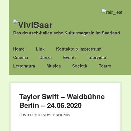
Das deutsch-italienische Kulturmagazin im Saarland
Main menu
Skip
Home
Link
Kontakte & Impressum
to
Cinema
Danza
Eventi
Interviste
content
Letteratura
Musica
Società
Teatro
Taylor Swift – Waldbühne
Berlin – 24.06.2020
POSTED
30TH NOVEMBER 2019