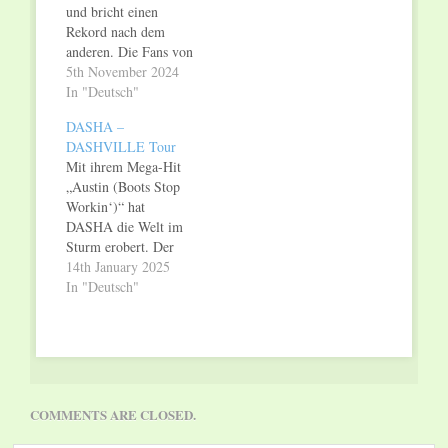
und bricht einen
Rekord nach dem
anderen. Die Fans von
TAYLOR SWIFT
5th November 2024
sind eine
In "Deutsch"
unvergleichliche und
DASHA –
weltweite
DASHVILLE Tour
Community. Swifties knüpfen
Mit ihrem Mega-Hit
bunte
„Austin (Boots Stop
Perlenarmbänder, die
Workin‘)“ hat
sie untereinander
DASHA die Welt im
tauschen. Swifties legen
Sturm erobert. Der
Wert auf den ganz
Titeltrack ihres im
14th January 2025
besonderen Look und
Februar
In "Deutsch"
tun es mit
veröffentlichten
fantasievollen und
Country-Debütalbums
glitzernden Outfits
„What Happens
ihrem Idol gleich.
Now?“ wurde von der
Und Swifties feiern
New York Times
nicht…
als „einer der
COMMENTS ARE CLOSED.
herausragendsten
Songs des