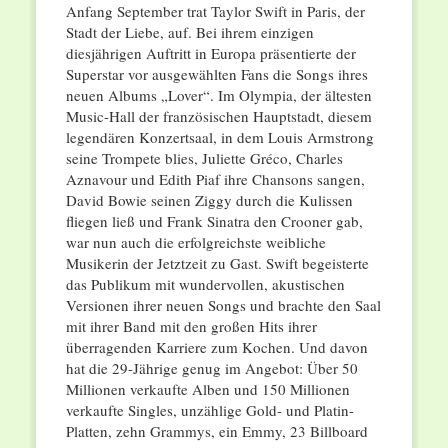
Anfang September trat Taylor Swift in Paris, der
Stadt der Liebe, auf. Bei ihrem einzigen
diesjährigen Auftritt in Europa präsentierte der
Superstar vor ausgewählten Fans die Songs ihres
neuen Albums „Lover“. Im Olympia, der ältesten
Music-Hall der französischen Hauptstadt, diesem
legendären Konzertsaal, in dem Louis Armstrong
seine Trompete blies, Juliette Gréco, Charles
Aznavour und Edith Piaf ihre Chansons sangen,
David Bowie seinen Ziggy durch die Kulissen
fliegen ließ und Frank Sinatra den Crooner gab,
war nun auch die erfolgreichste weibliche
Musikerin der Jetztzeit zu Gast. Swift begeisterte
das Publikum mit wundervollen, akustischen
Versionen ihrer neuen Songs und brachte den Saal
mit ihrer Band mit den großen Hits ihrer
überragenden Karriere zum Kochen. Und davon
hat die 29-Jährige genug im Angebot: Über 50
Millionen verkaufte Alben und 150 Millionen
verkaufte Singles, unzählige Gold- und Platin-
Platten, zehn Grammys, ein Emmy, 23 Billboard