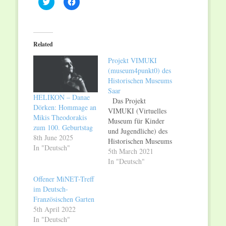
Click
Click
to
to
share
share
on
on
Twitter
Facebook
(Opens
(Opens
in
in
Related
new
new
window)
window)
Projekt VIMUKI
(museum4punkt0) des
Historischen Museums
Saar
HELIKON – Danae
Das Projekt
Dörken: Hommage an
VIMUKI (Virtuelles
Mikis Theodorakis
Museum für Kinder
zum 100. Geburtstag
und Jugendliche) des
8th June 2025
Historischen Museums
In "Deutsch"
Saar wird von der
5th March 2021
Beauftragten der
In "Deutsch"
Bundesregierung für
Offener MiNET-Treff
Kultur und Medien
im Deutsch-
mit bis zu 360.000
Französischen Garten
Euro gefördert. Es ist
5th April 2022
ein Teil- des
In "Deutsch"
Verbundprojekts