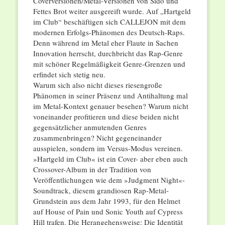
Coverversionen/Metal-Versionen von Sido und
Fettes Brot weiter ausgereift wurde. Auf „Hartgeld
im Club“ beschäftigen sich CALLEJON mit dem
modernen Erfolgs-Phänomen des Deutsch-Raps.
Denn während im Metal eher Flaute in Sachen
Innovation herrscht, durchbricht das Rap-Genre
mit schöner Regelmäßigkeit Genre-Grenzen und
erfindet sich stetig neu.
Warum sich also nicht dieses riesengroße
Phänomen in seiner Präsenz und Antihaltung mal
im Metal-Kontext genauer besehen? Warum nicht
voneinander profitieren und diese beiden nicht
gegensätzlicher anmutenden Genres
zusammenbringen? Nicht gegeneinander
ausspielen, sondern im Versus-Modus vereinen.
»Hartgeld im Club« ist ein Cover- aber eben auch
Crossover-Album in der Tradition von
Veröffentlichungen wie dem »Judgment Night«-
Soundtrack, diesem grandiosen Rap-Metal-
Grundstein aus dem Jahr 1993, für den Helmet
auf House of Pain und Sonic Youth auf Cypress
Hill trafen. Die Herangehensweise: Die Identität