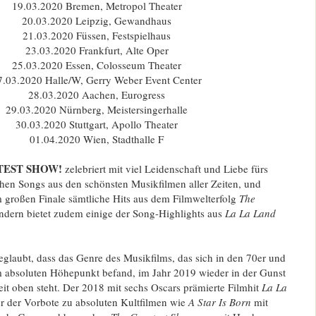
19.03.2020 Bremen, Metropol Theater
20.03.2020 Leipzig, Gewandhaus
21.03.2020 Füssen, Festspielhaus
23.03.2020 Frankfurt, Alte Oper
25.03.2020 Essen, Colosseum Theater
7.03.2020 Halle/W, Gerry Weber Event Center
28.03.2020 Aachen, Eurogress
29.03.2020 Nürnberg, Meistersingerhalle
30.03.2020 Stuttgart, Apollo Theater
01.04.2020 Wien, Stadthalle F
TEST SHOW!
zelebriert mit viel Leidenschaft und Liebe fürs
chen Songs aus den schönsten Musikfilmen aller Zeiten, und
im großen Finale sämtliche Hits aus dem Filmwelterfolg
The
ondern bietet zudem einige der Song-Highlights aus
La La Land
glaubt, dass das Genre des Musikfilms, das sich in den 70er und
m absoluten Höhepunkt befand, im Jahr 2019 wieder in der Gunst
it oben steht. Der 2018 mit sechs Oscars prämierte Filmhit
La La
r der Vorbote zu absoluten Kultfilmen wie
A Star Is Born
mit