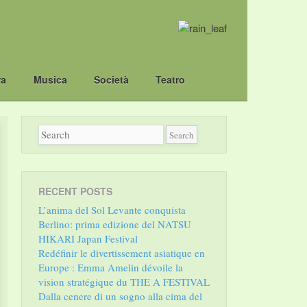
ra
Musica
Società
Teatro
RECENT POSTS
L’anima del Sol Levante conquista
Berlino: prima edizione del NATSU
HIKARI Japan Festival
Redéfinir le divertissement asiatique en
Europe : Emma Amelin dévoile la
vision stratégique du THE A FESTIVAL
Dalla cenere di un sogno alla cima del