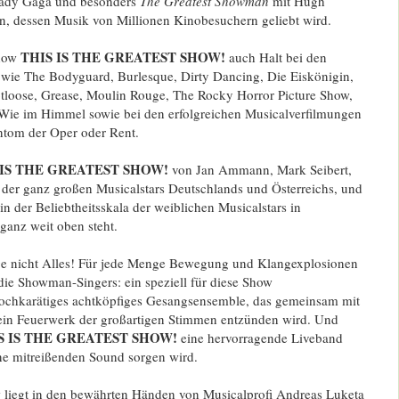
Lady Gaga und besonders
The Greatest Showman
mit Hugh
, dessen Musik von Millionen Kinobesuchern geliebt wird.
THIS IS THE GREATEST SHOW!
Show
auch Halt bei den
 wie The Bodyguard, Burlesque, Dirty Dancing, Die Eiskönigin,
tloose, Grease, Moulin Rouge, The Rocky Horror Picture Show,
 Wie im Himmel sowie bei den erfolgreichen Musicalverfilmungen
om der Oper oder Rent.
 IS THE GREATEST SHOW!
von Jan Ammann, Mark Seibert,
i der ganz großen Musicalstars Deutschlands und Österreichs, und
in der Beliebtheitsskala der weiblichen Musicalstars in
ganz weit oben steht.
ge nicht Alles! Für jede Menge Bewegung und Klangexplosionen
die Showman-Singers: ein speziell für diese Show
ochkarätiges achtköpfiges Gesangsensemble, das gemeinsam mit
ein Feuerwerk der großartigen Stimmen entzünden wird. Und
S IS THE GREATEST SHOW!
eine hervorragende Liveband
eine mitreißenden Sound sorgen wird.
liegt in den bewährten Händen von Musicalprofi Andreas Luketa