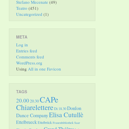
Stefano Mecenate
(49)
Teatro
(451)
Uncategorized
(1)
META
Log in
Entries feed
Comments feed
WordPress.org
Using
All in one Favicon
TAGS
CAPe
20.00
20.30
Chiarelettere
Donlon
Di 18.30
Elisa Cutullè
Dance Company
Ettelbrueck
Ettelbrück
Frauenbibliothek Saar
Grand Théâtre