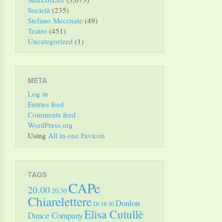
Società
(235)
Stefano Mecenate
(49)
Teatro
(451)
Uncategorized
(1)
META
Log in
Entries feed
Comments feed
WordPress.org
Using
All in one Favicon
TAGS
CAPe
20.00
20.30
Chiarelettere
Donlon
Di 18.30
Elisa Cutullè
Dance Company