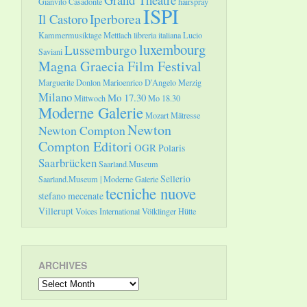
Gianvito Casadonte
hairspray
ISPI
Il Castoro
Iperborea
Kammermusiktage Mettlach
libreria italiana
Lucio
luxembourg
Lussemburgo
Saviani
Magna Graecia Film Festival
Marguerite Donlon
Marioenrico D'Angelo
Merzig
Milano
Mo 17.30
Mittwoch
Mo 18.30
Moderne Galerie
Mozart
Mätresse
Newton
Newton Compton
Compton Editori
OGR
Polaris
Saarbrücken
Saarland.Museum
Sellerio
Saarland.Museum | Moderne Galerie
tecniche nuove
stefano mecenate
Villerupt
Voices International
Völklinger Hütte
ARCHIVES
Archives