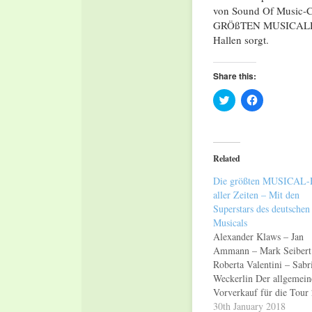
von Sound Of Music-C
GRÖßTEN MUSICALHIT
Hallen sorgt.
Share this:
Click
Click
to
to
share
share
on
on
Twitter
Facebook
(Opens
(Opens
in
in
Related
new
new
window)
window)
Die größten MUSICAL
aller Zeiten – Mit den
Superstars des deutschen
Musicals
Alexander Klaws – Jan
Ammann – Mark Seibert
Roberta Valentini – Sabr
Weckerlin Der allgemein
Vorverkauf für die Tour
ist schon gestartet 07.03
30th January 2018