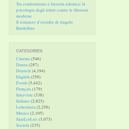
Tra conformismo e bussola edonica: la
psicologia degli istinti contro le illusioni
moderne
Il romanzo d’esordio di Angelo
Bardellino
CATEGORIES
Cinema
(546)
Danza
(287)
Deutsch
(4,194)
English
(250)
Eventi
(5,442)
Français
(179)
Interviste
(338)
Italiano
(2,825)
Letteratura
(2,256)
Musica
(2,105)
SaarLorLux
(3,073)
Società
(235)