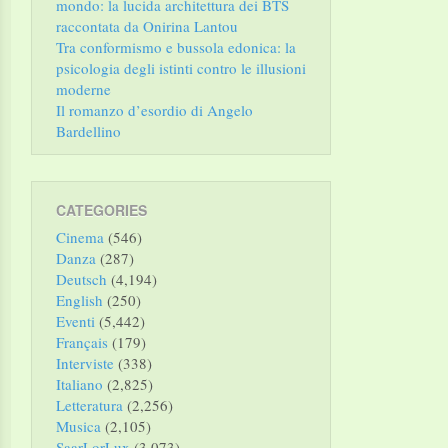
mondo: la lucida architettura dei BTS
raccontata da Onirina Lantou
Tra conformismo e bussola edonica: la
psicologia degli istinti contro le illusioni
moderne
Il romanzo d’esordio di Angelo
Bardellino
CATEGORIES
Cinema
(546)
Danza
(287)
Deutsch
(4,194)
English
(250)
Eventi
(5,442)
Français
(179)
Interviste
(338)
Italiano
(2,825)
Letteratura
(2,256)
Musica
(2,105)
SaarLorLux
(3,073)