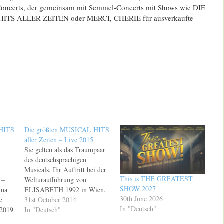
oncerts, der gemeinsam mit Semmel-Concerts mit Shows wie DIE
S ALLER ZEITEN oder MERCI, CHERIE für ausverkaufte
-HITS
Die größten MUSICAL HITS
aller Zeiten – Live 2015
Sie gelten als das Traumpaar
des deutschsprachigen
Musicals. Ihr Auftritt bei der
This is THE GREATEST
 –
Welturaufführung von
SHOW 2027
ina
ELISABETH 1992 in Wien,
30th June 2026
e
als Kaiserin Elisabeth und der
31st October 2014
In "Deutsch"
 2019
Tod, brachte der Holländerin
In "Deutsch"
.2019
Pia Douwes und dem