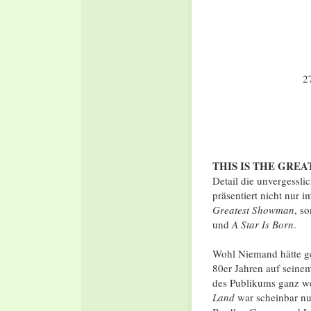
2
THIS IS THE GREA
Detail die unvergessli
präsentiert nicht nur 
Greatest Showman
, s
und
A Star Is Born
.
Wohl Niemand hätte ge
80er Jahren auf seine
des Publikums ganz we
Land
war scheinbar nu