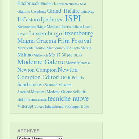
Ettelbrueck
Ettelbrück
Frauenbibliothek Saar
Grand Théâtre
Gianvito Casadonte
hairspray
ISPI
Il Castoro
Iperborea
Kammermusiktage Mettlach
libreria italiana
Lucio
luxembourg
Lussemburgo
Saviani
Magna Graecia Film Festival
Marguerite Donlon
Marioenrico D'Angelo
Merzig
Milano
Mo 17.30
Mittwoch
Mo 18.30
Moderne Galerie
Mozart
Mätresse
Newton
Newton Compton
Compton Editori
OGR
Polaris
Saarbrücken
Saarland.Museum
Sellerio
Saarland.Museum | Moderne Galerie
tecniche nuove
stefano mecenate
Villerupt
Voices International
Völklinger Hütte
ARCHIVES
Archives