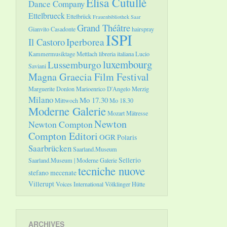
Elisa Cutullè
Dance Company
Ettelbrueck
Ettelbrück
Frauenbibliothek Saar
Grand Théâtre
Gianvito Casadonte
hairspray
ISPI
Il Castoro
Iperborea
Kammermusiktage Mettlach
libreria italiana
Lucio
luxembourg
Lussemburgo
Saviani
Magna Graecia Film Festival
Marguerite Donlon
Marioenrico D'Angelo
Merzig
Milano
Mo 17.30
Mittwoch
Mo 18.30
Moderne Galerie
Mozart
Mätresse
Newton
Newton Compton
Compton Editori
OGR
Polaris
Saarbrücken
Saarland.Museum
Sellerio
Saarland.Museum | Moderne Galerie
tecniche nuove
stefano mecenate
Villerupt
Voices International
Völklinger Hütte
ARCHIVES