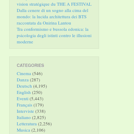
vision stratégique du THE A FESTIVAL
Dalla cenere di un sogno alla cima del
mondo: la lucida architettura dei BTS
raccontata da Onirina Lantou
Tra conformismo e bussola edonica: la
psicologia degli istinti contro le illusioni
moderne
CATEGORIES
Cinema
(546)
Danza
(287)
Deutsch
(4,195)
English
(250)
Eventi
(5,443)
Français
(179)
Interviste
(338)
Italiano
(2,825)
Letteratura
(2,256)
Musica
(2,106)