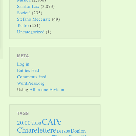
SaarLorLux
(3,073)
Società
(235)
Stefano Mecenate
(49)
Teatro
(451)
Uncategorized
(1)
META
Log in
Entries feed
Comments feed
WordPress.org
Using
All in one Favicon
TAGS
CAPe
20.00
20.30
Chiarelettere
Donlon
Di 18.30