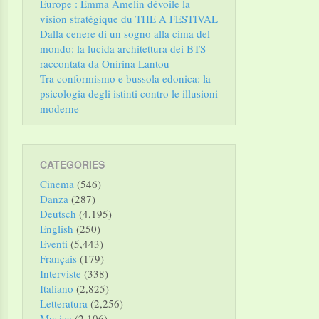
Europe : Emma Amelin dévoile la
vision stratégique du THE A FESTIVAL
Dalla cenere di un sogno alla cima del
mondo: la lucida architettura dei BTS
raccontata da Onirina Lantou
Tra conformismo e bussola edonica: la
psicologia degli istinti contro le illusioni
moderne
CATEGORIES
Cinema
(546)
Danza
(287)
Deutsch
(4,195)
English
(250)
Eventi
(5,443)
Français
(179)
Interviste
(338)
Italiano
(2,825)
Letteratura
(2,256)
Musica
(2,106)