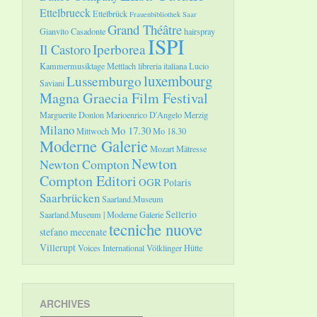
Ettelbrueck
Ettelbrück
Frauenbibliothek Saar
Grand Théâtre
Gianvito Casadonte
hairspray
ISPI
Il Castoro
Iperborea
Kammermusiktage Mettlach
libreria italiana
Lucio
luxembourg
Lussemburgo
Saviani
Magna Graecia Film Festival
Marguerite Donlon
Marioenrico D'Angelo
Merzig
Milano
Mo 17.30
Mittwoch
Mo 18.30
Moderne Galerie
Mozart
Mätresse
Newton
Newton Compton
Compton Editori
OGR
Polaris
Saarbrücken
Saarland.Museum
Sellerio
Saarland.Museum | Moderne Galerie
tecniche nuove
stefano mecenate
Villerupt
Voices International
Völklinger Hütte
ARCHIVES