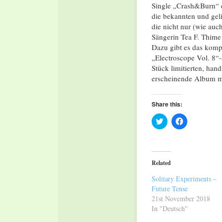
Single „Crash&Burn“ ei
die bekannten und gel
die nicht nur (wie au
Sängerin Tea F. Thime
Dazu gibt es das kom
„Electroscope Vol. 8“-
Stück limitierten, han
erscheinende Album m
Share this:
Click
Click
to
to
share
share
on
on
Twitter
Facebook
(Opens
(Opens
in
in
Related
new
new
window)
window)
Solitary Experiments –
Future Tense
21st November 2018
In "Deutsch"