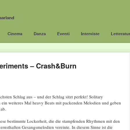
aarland
Cinema
Danza
Eventi
Interviste
Letteratu
periments – Crash&Burn
hsten Schlag aus – und der Schlag sitzt perfekt! Solitary
 ein weiteres Mal heavy Beats mit packenden Melodien und geben
 ab.
ese bestimmte Lockerheit, die die stampfenden Rhythmen mit den
rnsthaften Gesangsmelodien vereinte. In diesem Sinne ist die