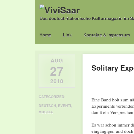
Das deutsch-italienische Kulturmagazin im S
Main menu
Skip
Home
Link
Kontakte & Impressum
to
content
AUG
27
Solitary Ex
2018
CATEGORIZED:
Eine Band holt zum näc
Experiments verbinden
DEUTSCH
,
EVENTI
,
damit ein Versprechen
MUSICA
Es war schon immer di
eingängigen und doch e