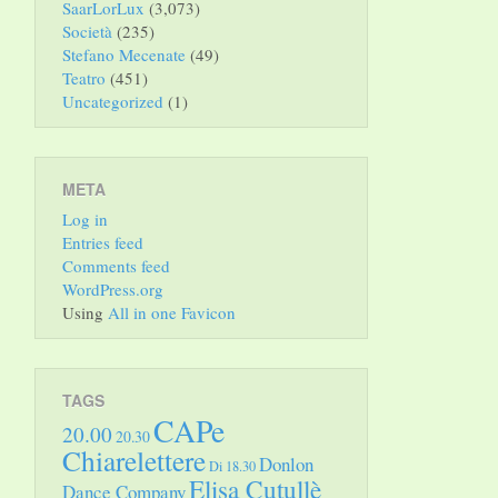
SaarLorLux
(3,073)
Società
(235)
Stefano Mecenate
(49)
Teatro
(451)
Uncategorized
(1)
META
Log in
Entries feed
Comments feed
WordPress.org
Using
All in one Favicon
TAGS
CAPe
20.00
20.30
Chiarelettere
Donlon
Di 18.30
Elisa Cutullè
Dance Company