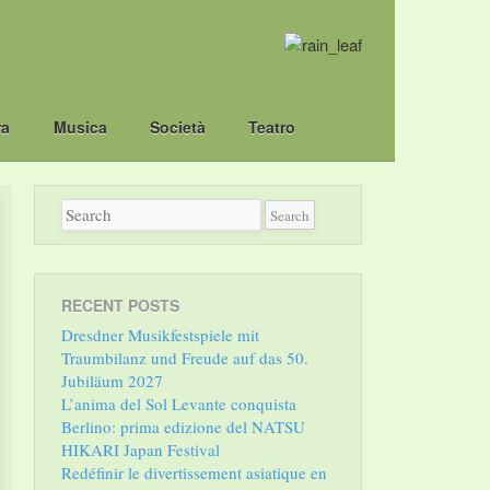
ra
Musica
Società
Teatro
RECENT POSTS
Dresdner Musikfestspiele mit
Traumbilanz und Freude auf das 50.
Jubiläum 2027
L’anima del Sol Levante conquista
Berlino: prima edizione del NATSU
HIKARI Japan Festival
Redéfinir le divertissement asiatique en