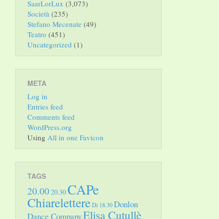
SaarLorLux
(3,073)
Società
(235)
Stefano Mecenate
(49)
Teatro
(451)
Uncategorized
(1)
META
Log in
Entries feed
Comments feed
WordPress.org
Using
All in one Favicon
TAGS
CAPe
20.00
20.30
Chiarelettere
Donlon
Di 18.30
Elisa Cutullè
Dance Company