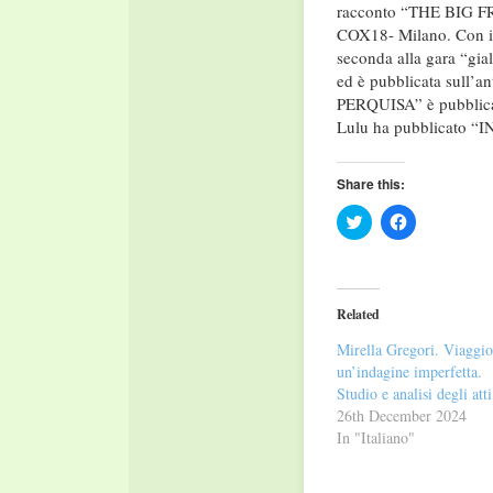
racconto “THE BIG FRE
COX18- Milano. Con 
seconda alla gara “gia
ed è pubblicata sull’
PERQUISA” è pubblicata
Lulu ha pubblicato “IN
Share this:
Click
Click
to
to
share
share
on
on
Twitter
Facebook
(Opens
(Opens
in
in
Related
new
new
window)
window)
Mirella Gregori. Viaggio
un’indagine imperfetta.
Studio e analisi degli atti
26th December 2024
In "Italiano"