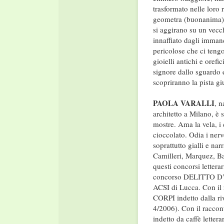
trasformato nelle loro 
geometra (buonanima) c
si aggirano su un vecch
innaffiato dagli immanc
pericolose che ci teng
gioielli antichi e oref
signore dallo sguardo 
scopriranno la pista gi
PAOLA VARALLI
, 
architetto a Milano, è s
mostre. Ama la vela, i 
cioccolato. Odia i nerve
soprattutto gialli e nar
Camilleri, Marquez, B
questi concorsi lette
concorso DELITTO D’AU
ACSI di Lucca. Con il
CORPI indetto dalla ri
4/2006). Con il raccont
indetto da caffè letter