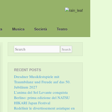
ra
Musica
Società
Teatro
RECENT POSTS
Dresdner Musikfestspiele mit
Traumbilanz und Freude auf das 50.
Jubiläum 2027
L’anima del Sol Levante conquista
Berlino: prima edizione del NATSU
HIKARI Japan Festival
Redéfinir le divertissement asiatique en