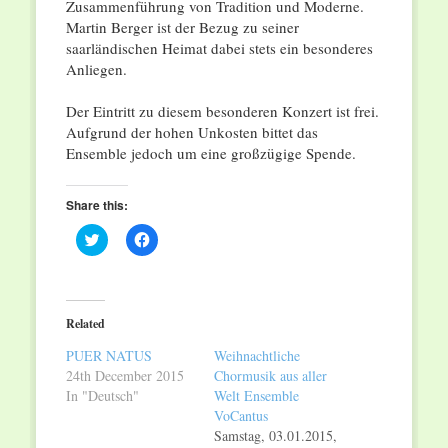
Zusammenführung von Tradition und Moderne.
Martin Berger ist der Bezug zu seiner
saarländischen Heimat dabei stets ein besonderes
Anliegen.
Der Eintritt zu diesem besonderen Konzert ist frei.
Aufgrund der hohen Unkosten bittet das
Ensemble jedoch um eine großzügige Spende.
Share this:
Click
Click
to
to
share
share
on
on
Twitter
Facebook
(Opens
(Opens
in
in
Related
new
new
window)
window)
PUER NATUS
Weihnachtliche
24th December 2015
Chormusik aus aller
In "Deutsch"
Welt Ensemble
VoCantus
Samstag, 03.01.2015,