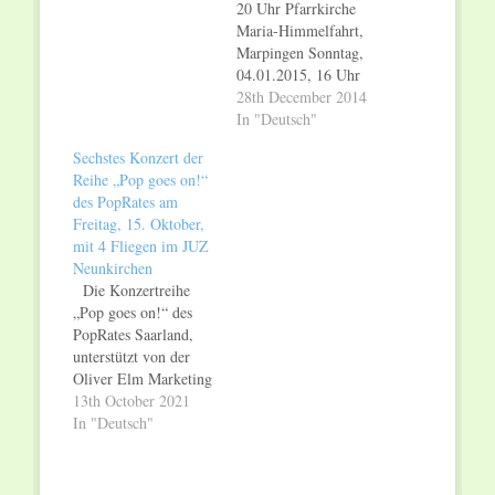
20 Uhr Pfarrkirche
Maria-Himmelfahrt,
Marpingen Sonntag,
04.01.2015, 16 Uhr
Pfarrkirche St.
28th December 2014
Agatha, Merzig-
In "Deutsch"
Merchingen
Sechstes Konzert der
Chormusik auf
Reihe „Pop goes on!“
internationalem
des PopRates am
Niveau ist am ersten
Freitag, 15. Oktober,
Januarwochenende im
mit 4 Fliegen im JUZ
Saarland zu erleben:
Neunkirchen
Das Ensemble
Die Konzertreihe
VoCantus gastiert in
„Pop goes on!“ des
zwei Konzerten im
PopRates Saarland,
Saarland und
unterstützt von der
verspricht
Oliver Elm Marketing
Konzertbesuchern ein
GmbH (O.E.M.), geht
13th October 2021
Musikerlebnis der
in die fünfte Runde:
In "Deutsch"
besonderen Art. Das
Am Freitag 15.
Ensemble VoCantus
Oktober, spielen 4
ist ein…
Fliegen im JUZ