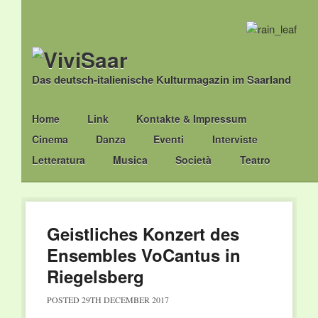
Das deutsch-italienische Kulturmagazin im Saarland
Main menu
Skip
Home
Link
Kontakte & Impressum
to
Cinema
Danza
Eventi
Interviste
content
Letteratura
Musica
Società
Teatro
Geistliches Konzert des
Ensembles VoCantus in
Riegelsberg
POSTED
29TH DECEMBER 2017