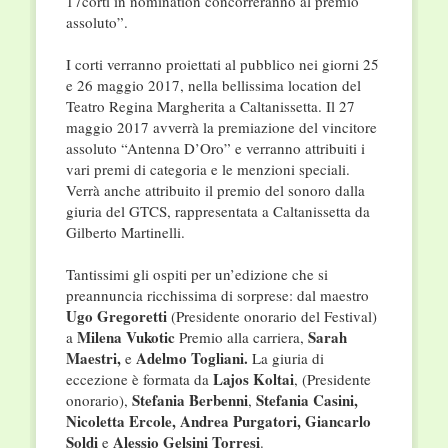
17corti in nomination concorreranno al premio
assoluto”.
I corti verranno proiettati al pubblico nei giorni 25
e 26 maggio 2017, nella bellissima location del
Teatro Regina Margherita a Caltanissetta. Il 27
maggio 2017 avverrà la premiazione del vincitore
assoluto “Antenna D’Oro” e verranno attribuiti i
vari premi di categoria e le menzioni speciali.
Verrà anche attribuito il premio del sonoro dalla
giuria del GTCS, rappresentata a Caltanissetta da
Gilberto Martinelli.
Tantissimi gli ospiti per un’edizione che si
preannuncia ricchissima di sorprese: dal maestro
Ugo Gregoretti
(Presidente onorario del Festival)
Milena Vukotic
Sarah
a
Premio alla carriera,
Maestri,
Adelmo Togliani.
e
La giuria di
Lajos Koltai
eccezione è formata da
, (Presidente
Stefania Berbenni
Stefania Casini,
onorario),
,
Nicoletta Ercole, Andrea Purgatori, Giancarlo
Soldi
Alessio Gelsini Torresi
e
.