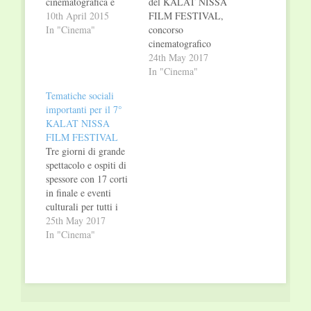
cinematografica e
del KALAT NISSA
culturale “Laboratorio
10th April 2015
FILM FESTIVAL,
dei sogni”,
In "Cinema"
concorso
organizzatrice del
cinematografico
Kalat Nissa Film
internazionale
24th May 2017
Festival (KNFF), che
dedicato al
In "Cinema"
dal 26 Marzo al 30
cortometraggio, che si
Tematiche sociali
Marzo si è recata a
svolge quest’anno dal
importanti per il 7°
Jaroslavl, in Russia, in
25 al 27 maggio a
KALAT NISSA
occasione del Festival
Caltanissetta. Tre
FILM FESTIVAL
del Cinema “Just
giorni di grande
Tre giorni di grande
Good Films”. In
spettacolo e ospiti di
spettacolo e ospiti di
rappresentanza
spessore con 17 corti
spessore con 17 corti
dell’Associazione sono
in finale e eventi
in finale e eventi
intervenuti il…
culturali per tutti i
culturali per tutti i
gusti: musica, danza,
gusti: musica, danza,
25th May 2017
teatro, workshop,…
teatro, workshop,
In "Cinema"
percorsi
enogastronomici e
molto altro,
accompagnati da
prestigiosi ospiti. Ben