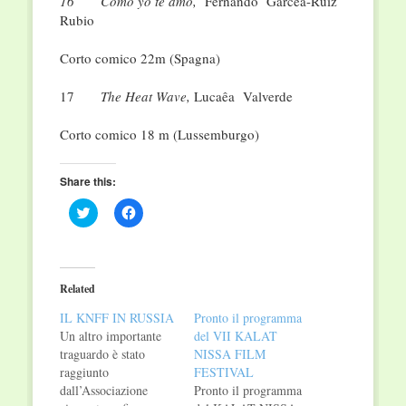
16
Como yo te amo,
Fernando Garcêa-Ruiz
Rubio
Corto comico 22m (Spagna)
17
The Heat Wave,
Lucaêa Valverde
Corto comico 18 m (Lussemburgo)
Share this:
Click
Click
to
to
share
share
on
on
Twitter
Facebook
(Opens
(Opens
in
in
Related
new
new
window)
window)
IL KNFF IN RUSSIA
Pronto il programma
Un altro importante
del VII KALAT
traguardo è stato
NISSA FILM
raggiunto
FESTIVAL
dall’Associazione
Pronto il programma