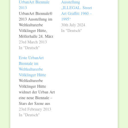
UrbanArt Biennale
Ausstellung
2013
„ILLEGAL. Street
UrbanArt Biennale®
Art Graffiti 1960 –
2013 Ausstellung im
1995“
Weltkulturerbe
30th July 2024
Völklinger Hütte,
In "Deutsch"
Möllerhalle 24. März
bis 1. November 2013
23rd March 2013
Ab Sonntag, den 24.
In "Deutsch"
März 2013, präsentiert
Erste UrbanArt
das Weltkulturerbe
Biennale im
Völklinger Hütte die
Weltkulturerbe
erste UrbanArt
Völklinger Hütte
Biennale®. Alle zwei
Weltkulturerbe
Jahre zeigt das
Völklinger Hütte
Europäische Zentrum
widmet der Urban Art
für Kunst und
eine neue Biennale –
Industriekultur
Stars der Szene aus
bedeutende Positionen
Europa und Amerika
23rd February 2013
der Kunst, die sich aus
Urban Art ist die
In "Deutsch"
dem…
Kunst, die sich aus
dem Graffiti