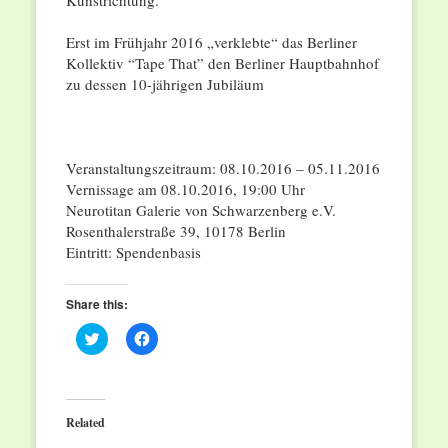
Kunstrichtung.
Erst im Frühjahr 2016 „verklebte“ das Berliner
Kollektiv “Tape That” den Berliner Hauptbahnhof
zu dessen 10-jährigen Jubiläum
Veranstaltungszeitraum: 08.10.2016 – 05.11.2016
Vernissage am 08.10.2016, 19:00 Uhr
Neurotitan Galerie von Schwarzenberg e.V.
Rosenthalerstraße 39, 10178 Berlin
Eintritt: Spendenbasis
Share this:
Click
Click
to
to
share
share
on
on
Twitter
Facebook
(Opens
(Opens
in
in
Related
new
new
window)
window)