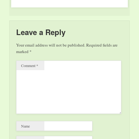
entwickelt hat. Ab
2013 bietet das
Weltkulturerbe
Völklinger Hütte
dieser Kunst ein
Leave a Reply
regelmäßiges Forum –
die "UrbanArt
Your email address will not be published.
Required fields are
Biennale". Alle zwei
marked
*
Jahre zeigen…
Comment
*
Name