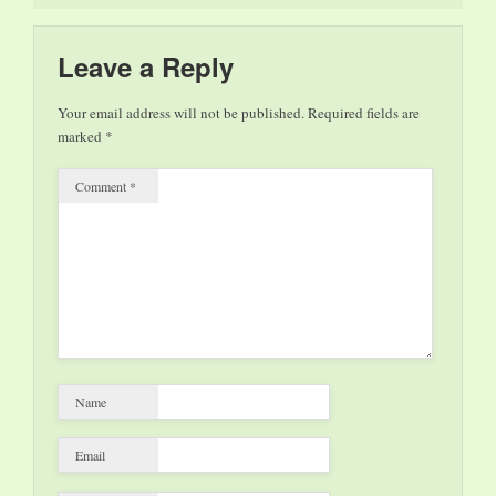
Debüt hat die Show
die Herzen tausender
Fans erobert und
Leave a Reply
bleibt unangefochten
die ultimative
Your email address will not be published.
Required fields are
Hommage an die
marked
*
schwedische
Popgruppe ABBA.
Comment
*
Tickets gibt es
bei www.eventim.de
und…
Name
Email