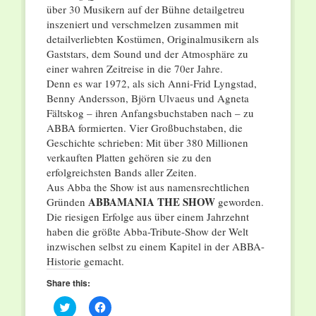
über 30 Musikern auf der Bühne detailgetreu
inszeniert und verschmelzen zusammen mit
detailverliebten Kostümen, Originalmusikern als
Gaststars, dem Sound und der Atmosphäre zu
einer wahren Zeitreise in die 70er Jahre.
Denn es war 1972, als sich Anni-Frid Lyngstad,
Benny Andersson, Björn Ulvaeus und Agneta
Fältskog – ihren Anfangsbuchstaben nach – zu
ABBA formierten. Vier Großbuchstaben, die
Geschichte schrieben: Mit über 380 Millionen
verkauften Platten gehören sie zu den
erfolgreichsten Bands aller Zeiten.
Aus Abba the Show ist aus namensrechtlichen
ABBAMANIA THE SHOW
Gründen
geworden.
Die riesigen Erfolge aus über einem Jahrzehnt
haben die größte Abba-Tribute-Show der Welt
inzwischen selbst zu einem Kapitel in der ABBA-
Historie gemacht.
Share this:
Click
Click
to
to