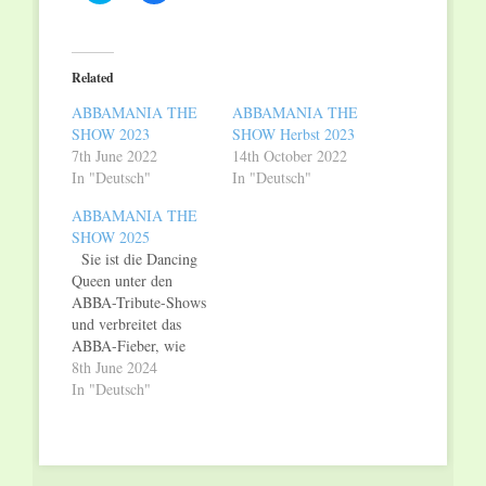
share
share
on
on
Twitter
Facebook
(Opens
(Opens
in
in
Related
new
new
window)
window)
ABBAMANIA THE
ABBAMANIA THE
SHOW 2023
SHOW Herbst 2023
7th June 2022
14th October 2022
In "Deutsch"
In "Deutsch"
ABBAMANIA THE
SHOW 2025
Sie ist die Dancing
Queen unter den
ABBA-Tribute-Shows
und verbreitet das
ABBA-Fieber, wie
keine
8th June 2024
andere: ABBAMANIA
In "Deutsch"
THE SHOW feiert
2025 20-jähriges
Bühnenjubiläum! Seit
ihrem triumphalen