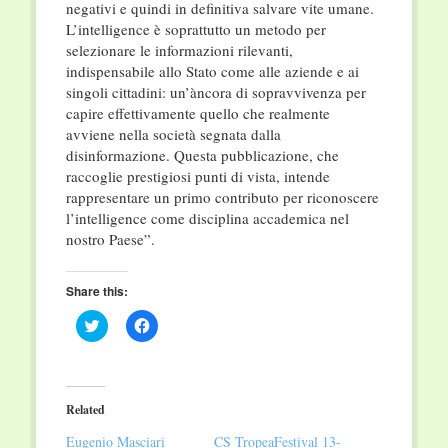
negativi e quindi in definitiva salvare vite umane.
L’intelligence è soprattutto un metodo per
selezionare le informazioni rilevanti,
indispensabile allo Stato come alle aziende e ai
singoli cittadini: un’àncora di sopravvivenza per
capire effettivamente quello che realmente
avviene nella società segnata dalla
disinformazione. Questa pubblicazione, che
raccoglie prestigiosi punti di vista, intende
rappresentare un primo contributo per riconoscere
l’intelligence come disciplina accademica nel
nostro Paese”.
Share this:
Click
Click
to
to
share
share
on
on
Twitter
Facebook
(Opens
(Opens
in
in
Related
new
new
window)
window)
Eugenio Masciari
CS TropeaFestival 13-