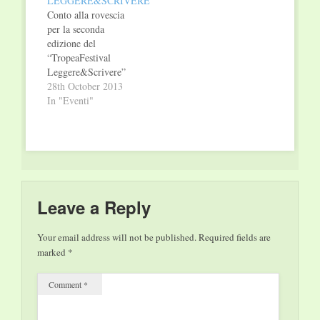
LEGGERE&SCRIVERE
significative figure
Conto alla rovescia
femminili. L’attore e
per la seconda
drammaturgo di
edizione del
origine catanzarese,
“TropeaFestival
a…
Leggere&Scrivere”
(4\10 novembre
28th October 2013
2013), uno dei sei
In "Eventi"
grandi eventi del più
vasto cartellone
Calabria Terra di
Festival, ideato e
promosso
dall’Assessorato alla
Cultura della Regione
Leave a Reply
Calabria. Diviso in
quattro sezioni (Una
Your email address will not be published.
Required fields are
regione per leggere,
marked
*
Calabria fabbrica di
cultura, Carta canta,
Comment
*
Premio…