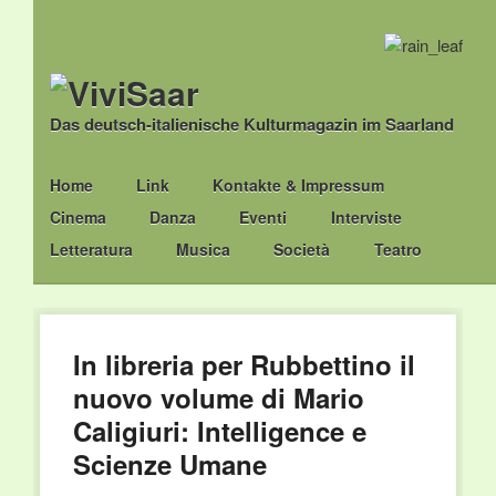
Das deutsch-italienische Kulturmagazin im Saarland
Main menu
Skip
Home
Link
Kontakte & Impressum
to
Cinema
Danza
Eventi
Interviste
content
Letteratura
Musica
Società
Teatro
In libreria per Rubbettino il
nuovo volume di Mario
Caligiuri: Intelligence e
Scienze Umane