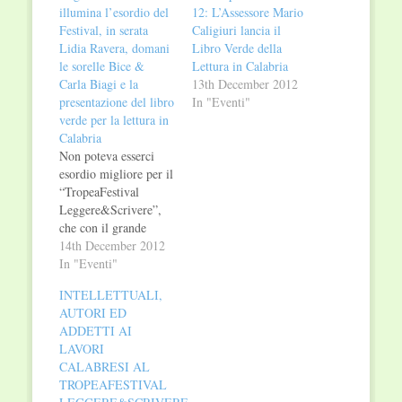
illumina l’esordio del
12: L’Assessore Mario
Festival, in serata
Caligiuri lancia il
Lidia Ravera, domani
Libro Verde della
le sorelle Bice &
Lettura in Calabria
Carla Biagi e la
13th December 2012
presentazione del libro
In "Eventi"
verde per la lettura in
Calabria
Non poteva esserci
esordio migliore per il
“TropeaFestival
Leggere&Scrivere”,
che con il grande
talento di Eugenio
14th December 2012
Masciari ha accolto
In "Eventi"
diverse scolaresche
INTELLETTUALI,
presso lo splendido
AUTORI ED
Museo Diocesano per
ADDETTI AI
una lettura
LAVORI
anticonvenzionale di
CALABRESI AL
Dante nel racconto di
TROPEAFESTIVAL
alcune fra le sue più