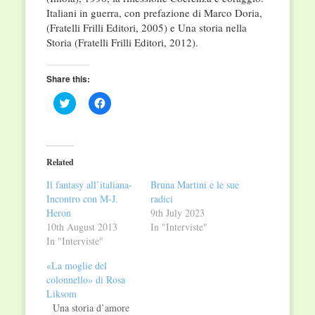
Italiani in guerra, con prefazione di Marco Doria,
(Fratelli Frilli Editori, 2005) e Una storia nella
Storia (Fratelli Frilli Editori, 2012).
Share this:
Click
Click
to
to
share
share
on
on
Twitter
Facebook
(Opens
(Opens
in
in
Related
new
new
window)
window)
Il fantasy all’italiana-
Bruna Martini e le sue
Incontro con M-J.
radici
Heron
9th July 2023
10th August 2013
In "Interviste"
In "Interviste"
«La moglie del
colonnello» di Rosa
Liksom
Una storia d’amore