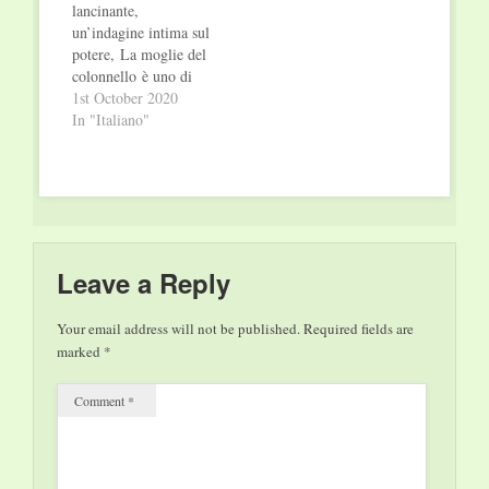
lancinante,
un’indagine intima sul
potere, La moglie del
colonnello è uno di
quei romanzi che,
1st October 2020
terribili nella loro
In "Italiano"
profonda verità,
risuonano come un
forte monito contro i
pericoli
dell’autoritarismo.
Dall'11 giugno in
libreria. Lapponia,
Leave a Reply
notte. Davanti al
caminetto, una donna
Your email address will not be published.
Required fields are
ripercorre la lunga
marked
*
vita che ha alle spalle:
…
Comment
*