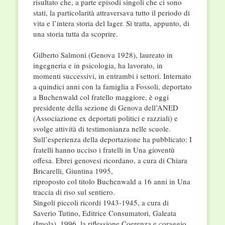
risultato che, a parte episodi singoli che ci sono
stati, la particolarità attraversava tutto il periodo di
vita e l’intera storia del lager. Si tratta, appunto, di
una storia tutta da scoprire.
Gilberto Salmoni (Genova 1928), laureato in
ingegneria e in psicologia, ha lavorato, in
momenti successivi, in entrambi i settori. Internato
a quindici anni con la famiglia a Fossoli, deportato
a Buchenwald col fratello maggiore, è oggi
presidente della sezione di Genova dell’ANED
(Associazione ex deportati politici e razziali) e
svolge attività di testimonianza nelle scuole.
Sull’esperienza della deportazione ha pubblicato: I
fratelli hanno ucciso i fratelli in Una gioventù
offesa. Ebrei genovesi ricordano, a cura di Chiara
Bricarelli, Giuntina 1995,
riproposto col titolo Buchenwald a 16 anni in Una
traccia di riso sul sentiero.
Singoli piccoli ricordi 1943-1945, a cura di
Saverio Tutino, Editrice Consumatori, Galeata
(Imola), 1996, la riflessione Coerenza e coraggio.