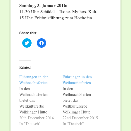
Sonntag, 3. Januar 2016:
11.30 Uhr: Schädel – Ikone. Mythos. Kult.
15 Uhr: Erlebnisführung zum Hochofen
Share this:
Click
Click
to
to
share
share
on
on
Twitter
Facebook
(Opens
(Opens
in
in
Related
new
new
window)
window)
Führungen in den
Führungen in den
Weihnachtsferien
Weihnachtsferien
In den
In den
Weihnachtsferien
Weihnachtsferien
bietet das
bietet das
Weltkulturerbe
Weltkulturerbe
Völklinger Hütte
Völklinger Hütte
zusätzliche Führungen
20th December 2014
zahlreiche öffentliche
22nd December 2015
an. Ein Schwerpunkt
In "Deutsch"
Führungen an. Ein
In "Deutsch"
sind spezielle
Schwerpunkt sind