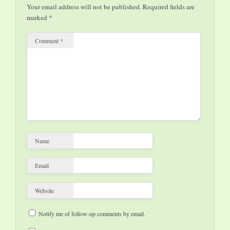
Motiv des
Your email address will not be published.
Required fields are
meditierenden Buddha
marked
*
und liefert so ein
garantiert einmaliges
Comment
*
Weihnachtschenk zur
rechten Zeit. Am 2.…
Name
Email
Website
Notify me of follow-up comments by email.