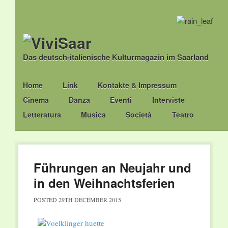
Das deutsch-italienische Kulturmagazin im Saarland
Main menu
Skip
Home
Link
Kontakte & Impressum
to
Cinema
Danza
Eventi
Interviste
content
Letteratura
Musica
Società
Teatro
Führungen an Neujahr und
in den Weihnachtsferien
POSTED
29TH DECEMBER 2015