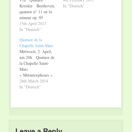
Kreisler Beethoven,
In "Deutsch"
quatuor n° 11 en fa
mineur op. 95
Mullenbach, 2e
15th April 2013
quatuor à cordes
In "Deutsch"
Dvorák, quatuor n° 12
Quatuor de la
en fa majeur op. 96 «
Chapelle Saint-Marc
Américain »
Mittwoch, 2. April,
Haoxing Liang und
um 20h Quatuor de
Silja Geirhardsdottir,
la Chapelle Saint-
Violine. Jean-Marc
Marc
Apap, Bratsche. Niall
« Métamorphoses »
Brown, Cello.
Fabian Perdichizzi,
28th March 2014
Gegründet…
Violine. Matthieu
In "Deutsch"
Handtschoewercker,
Violine. Aram
Diulgerian, Bratsche.
Jean Halsdorf,
Violoncello. Haydn,
quatuor op. 76 n° 3 en
ut majeur «
Leave a Reply