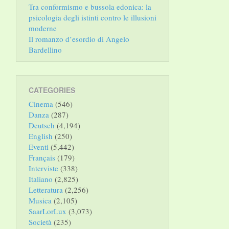
Tra conformismo e bussola edonica: la
psicologia degli istinti contro le illusioni
moderne
Il romanzo d’esordio di Angelo
Bardellino
CATEGORIES
Cinema
(546)
Danza
(287)
Deutsch
(4,194)
English
(250)
Eventi
(5,442)
Français
(179)
Interviste
(338)
Italiano
(2,825)
Letteratura
(2,256)
Musica
(2,105)
SaarLorLux
(3,073)
Società
(235)