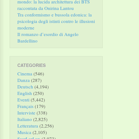
mondo: la lucida architettura dei BTS
raccontata da Onirina Lantou
Tra conformismo e bussola edonica: la
psicologia degli istinti contro le illusioni
moderne
Il romanzo d’esordio di Angelo
Bardellino
CATEGORIES
Cinema
(546)
Danza
(287)
Deutsch
(4,194)
English
(250)
Eventi
(5,442)
Français
(179)
Interviste
(338)
Italiano
(2,825)
Letteratura
(2,256)
Musica
(2,105)
SaarLorLux
(3,073)