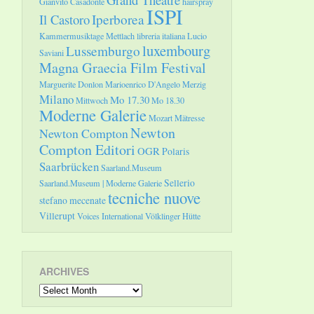
Gianvito Casadonte
hairspray
ISPI
Il Castoro
Iperborea
Kammermusiktage Mettlach
libreria italiana
Lucio
luxembourg
Lussemburgo
Saviani
Magna Graecia Film Festival
Marguerite Donlon
Marioenrico D'Angelo
Merzig
Milano
Mo 17.30
Mittwoch
Mo 18.30
Moderne Galerie
Mozart
Mätresse
Newton
Newton Compton
Compton Editori
OGR
Polaris
Saarbrücken
Saarland.Museum
Sellerio
Saarland.Museum | Moderne Galerie
tecniche nuove
stefano mecenate
Villerupt
Voices International
Völklinger Hütte
ARCHIVES
Archives