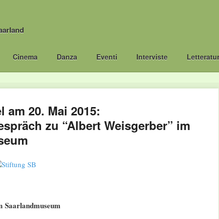
aarland
Cinema
Danza
Eventi
Interviste
Letteratu
l am 20. Mai 2015:
spräch zu “Albert Weisgerber” im
seum
im Saarlandmuseum