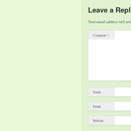
Elvers-Švamberk,
Leave a Repl
Stellvertretende Leiterin
Saarlandmuseums, über
Your email address will not
Albert Weisgerber und
Frankreich.…
Comment
*
Name
Email
Website