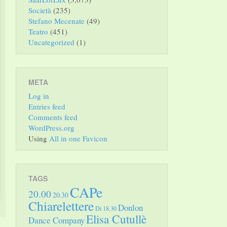
Società
(235)
Stefano Mecenate
(49)
Teatro
(451)
Uncategorized
(1)
META
Log in
Entries feed
Comments feed
WordPress.org
Using
All in one Favicon
TAGS
CAPe
20.00
20.30
Chiarelettere
Donlon
Di 18.30
Elisa Cutullè
Dance Company