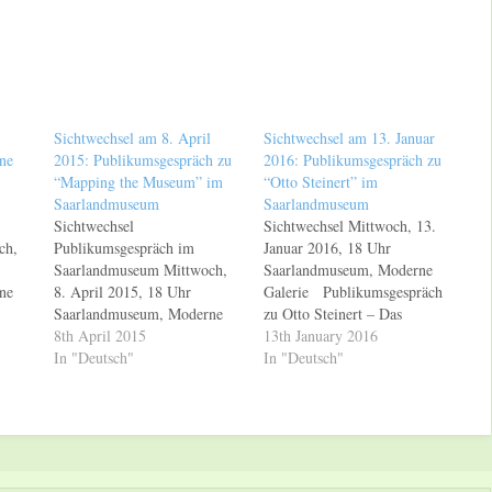
Sichtwechsel am 8. April
Sichtwechsel am 13. Januar
ne
2015: Publikumsgespräch zu
2016: Publikumsgespräch zu
“Mapping the Museum” im
“Otto Steinert” im
Saarlandmuseum
Saarlandmuseum
Sichtwechsel
Sichtwechsel Mittwoch, 13.
ch,
Publikumsgespräch im
Januar 2016, 18 Uhr
Saarlandmuseum Mittwoch,
Saarlandmuseum, Moderne
ne
8. April 2015, 18 Uhr
Galerie Publikumsgespräch
Saarlandmuseum, Moderne
zu Otto Steinert – Das
Galerie Anlässlich der
8th April 2015
Menschenbild Am Mittwoch,
13th January 2016
Ausstellung Mapping the
In "Deutsch"
13. Januar 2016, um 18 Uhr
In "Deutsch"
Museum bietet das
findet wieder ein
lich
Saarlandmuseum wöchentlich
Publikumsgespräch in der
Publikumsgespräche mit
Modernen Galerie des
n.
Museumsmitarbeitern an.
Saarlandmuseums mit dem
015,
Am Mittwoch, 8. April 2015,
Leiter der Fotografischen
um 18 Uhr, spricht Hanna
Sammlung, Dr. Roland