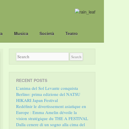
ra
Musica
Società
Teatro
RECENT POSTS
L’anima del Sol Levante conquista
Berlino: prima edizione del NATSU
HIKARI Japan Festival
Redéfinir le divertissement asiatique en
Europe : Emma Amelin dévoile la
vision stratégique du THE A FESTIVAL
Dalla cenere di un sogno alla cima del