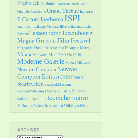
Ettelbrueck
Ettelbrück
Frauenbibliothek Saar
Grand Théâtre
Gianvito Casadonte
hairspray
ISPI
Il Castoro
Iperborea
Kammermusiktage Mettlach
libreria italiana
Lucio
luxembourg
Lussemburgo
Saviani
Magna Graecia Film Festival
Marguerite Donlon
Marioenrico D'Angelo
Merzig
Milano
Mo 17.30
Mittwoch
Mo 18.30
Moderne Galerie
Mozart
Mätresse
Newton
Newton Compton
Compton Editori
OGR
Polaris
Saarbrücken
Saarland.Museum
Sellerio
Saarland.Museum | Moderne Galerie
tecniche nuove
stefano mecenate
Villerupt
Voices International
Völklinger Hütte
ARCHIVES
Archives