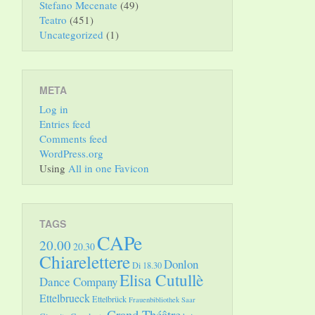
Stefano Mecenate
(49)
Teatro
(451)
Uncategorized
(1)
META
Log in
Entries feed
Comments feed
WordPress.org
Using
All in one Favicon
TAGS
CAPe
20.00
20.30
Chiarelettere
Donlon
Di 18.30
Elisa Cutullè
Dance Company
Ettelbrueck
Ettelbrück
Frauenbibliothek Saar
Grand Théâtre