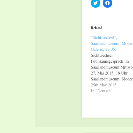
Click
Click
to
to
share
share
on
on
Twitter
Facebook
(Opens
(Opens
in
in
Related
new
new
window)
window)
“Sichtwechsel”,
Saarlandmuseum, Moder
Galerie, 27.05.
Sichtwechsel
Publikumsgespräch im
Saarlandmuseum Mittwo
27. Mai 2015, 18 Uhr
Saarlandmuseum, Moder
Galerie Anlässlich der
25th May 2015
Ausstellung Albert
In "Deutsch"
Weisgerber (1878-1915).
Retrospektive bietet das
Saarlandmuseum wöchent
Publikumsgespräche mit
Museumsmitarbeitern a
Am Mittwoch, 27. Mai 2
um 18 Uhr, spricht Dr.