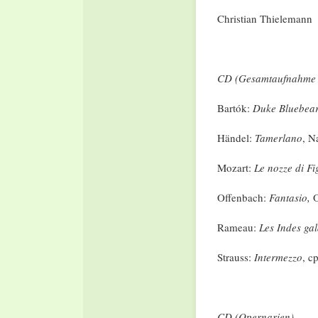
Christian Thielemann
CD (Gesamtaufnahme 
Bartók:
Duke Bluebear
Händel:
Tamerlano
, N
Mozart:
Le nozze di Fi
Offenbach:
Fantasio,
O
Rameau:
Les Indes gal
Strauss:
Intermezzo
, c
CD (Opernarien)