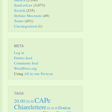
SaarLorLux
(3,073)
Società
(235)
Stefano Mecenate
(49)
Teatro
(451)
Uncategorized
(1)
META
Log in
Entries feed
Comments feed
WordPress.org
Using
All in one Favicon
TAGS
CAPe
20.00
20.30
Chiarelettere
Donlon
Di 18.30