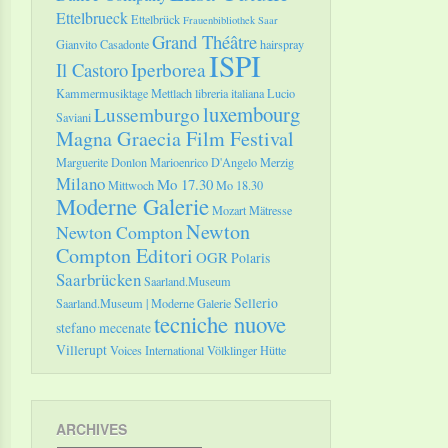
Ettelbrueck
Ettelbrück
Frauenbibliothek Saar
Grand Théâtre
Gianvito Casadonte
hairspray
ISPI
Il Castoro
Iperborea
Kammermusiktage Mettlach
libreria italiana
Lucio
luxembourg
Lussemburgo
Saviani
Magna Graecia Film Festival
Marguerite Donlon
Marioenrico D'Angelo
Merzig
Milano
Mo 17.30
Mittwoch
Mo 18.30
Moderne Galerie
Mozart
Mätresse
Newton
Newton Compton
Compton Editori
OGR
Polaris
Saarbrücken
Saarland.Museum
Sellerio
Saarland.Museum | Moderne Galerie
tecniche nuove
stefano mecenate
Villerupt
Voices International
Völklinger Hütte
ARCHIVES