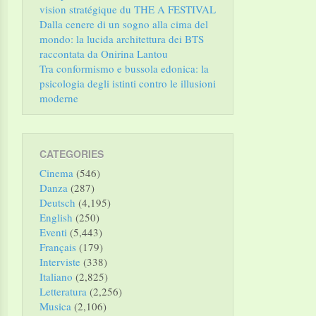
vision stratégique du THE A FESTIVAL
Dalla cenere di un sogno alla cima del
mondo: la lucida architettura dei BTS
raccontata da Onirina Lantou
Tra conformismo e bussola edonica: la
psicologia degli istinti contro le illusioni
moderne
CATEGORIES
Cinema
(546)
Danza
(287)
Deutsch
(4,195)
English
(250)
Eventi
(5,443)
Français
(179)
Interviste
(338)
Italiano
(2,825)
Letteratura
(2,256)
Musica
(2,106)