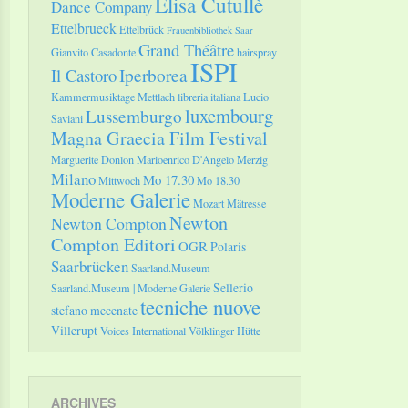
Elisa Cutullè
Dance Company
Ettelbrueck
Ettelbrück
Frauenbibliothek Saar
Grand Théâtre
Gianvito Casadonte
hairspray
ISPI
Il Castoro
Iperborea
Kammermusiktage Mettlach
libreria italiana
Lucio
luxembourg
Lussemburgo
Saviani
Magna Graecia Film Festival
Marguerite Donlon
Marioenrico D'Angelo
Merzig
Milano
Mo 17.30
Mittwoch
Mo 18.30
Moderne Galerie
Mozart
Mätresse
Newton
Newton Compton
Compton Editori
OGR
Polaris
Saarbrücken
Saarland.Museum
Sellerio
Saarland.Museum | Moderne Galerie
tecniche nuove
stefano mecenate
Villerupt
Voices International
Völklinger Hütte
ARCHIVES