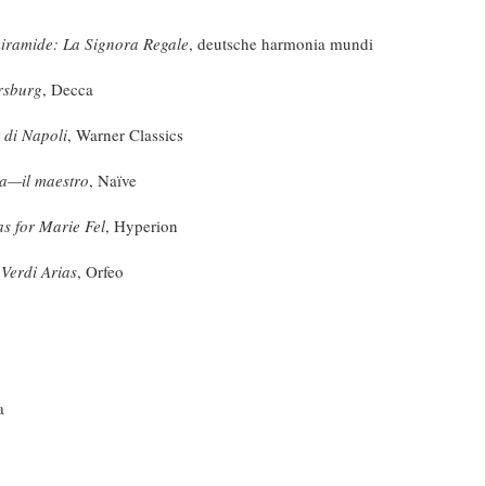
iramide: La Signora Regale
, deutsche harmonia mundi
rsburg
, Decca
a di Napoli
, Warner Classics
a—il maestro
, Naïve
as for Marie Fel
, Hyperion
:
Verdi Arias
, Orfeo
a