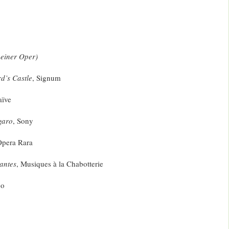
einer Oper)
d’s Castle
, Signum
aïve
garo
, Sony
pera Rara
antes
, Musiques à la Chabotterie
po