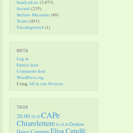
SaarLorLux
(3,073)
Società
(235)
Stefano Mecenate
(49)
Teatro
(451)
Uncategorized
(1)
META
Log in
Entries feed
Comments feed
WordPress.org
Using
All in one Favicon
TAGS
CAPe
20.00
20.30
Chiarelettere
Donlon
Di 18.30
Elisa Cutullè
Dance Company