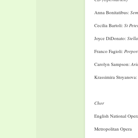
Anna Bonitatibus:
Sem
Cecilia Bartoli:
St Pete
Joyce DiDonato:
Stell
Franco Fagioli:
Porpor
Carolyn Sampson:
Ari
Krassimira Stoyanova
Chor
English National Oper
Metropolitan Opera