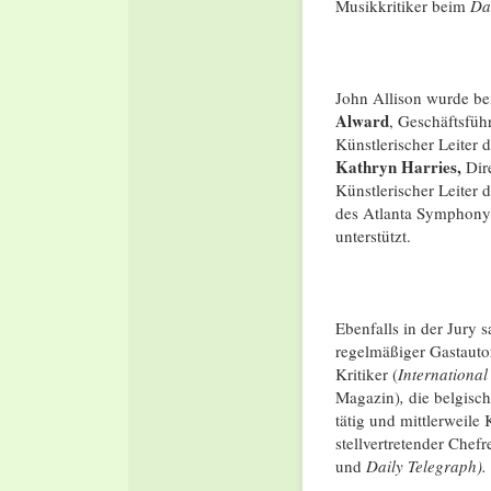
Musikkritiker beim
Da
John Allison wurde be
Alward
, Geschäftsfüh
Künstlerischer Leiter 
Kathryn Harries,
Dire
Künstlerischer Leiter 
des Atlanta Symphony
unterstützt.
Ebenfalls in der Jury 
regelmäßiger Gastaut
Kritiker (
International
Magazin)
,
die belgisch
tätig und mittlerweile
stellvertretender Chef
und
Daily Telegraph).