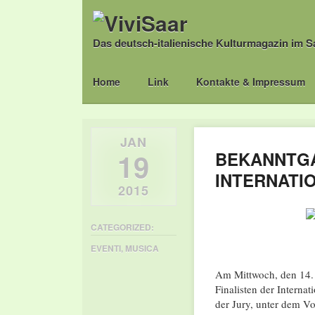
Das deutsch-italienische Kulturmagazin im S
Main menu
Skip
Home
Link
Kontakte & Impressum
to
content
JAN
19
BEKANNTGA
INTERNATI
2015
CATEGORIZED:
EVENTI
,
MUSICA
Am Mittwoch, den 14.
Finalisten der Intern
der Jury, unter dem Vo