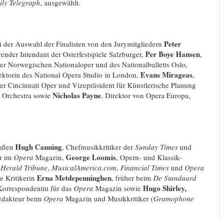
ily Telegraph
, ausgewählt.
Peter
i der Auswahl der Finalisten von den Jurymitgliedern
Per Boye Hansen
render Intendant der Osterfestspiele Salzburger,
,
der Norwegischen Nationaloper und des Nationalballetts Oslo,
Evans Mirageas
ktorin des National Opera Studio in London,
,
der Cincinnati Oper und Vizepräsident für Künstlerische Planung
Nicholas Payne
 Orchestra sowie
, Direktor von Opera Europa,
Hugh Canning
saßen
, Chefmusikkritiker der
Sunday Times
und
George Loomis
or im
Opera
Magazin,
, Opern- und Klassik-
 Herald Tribune
,
MusicalAmerica.com
,
Financial Times
und
Opera
Erna Metdepenninghen
e Kritikerin
, früher beim
De Standaard
Hugo Shirley,
 Korrespondentin für das
Opera
Magazin sowie
redakteur beim
Opera
Magazin und Musikkritiker (
Gramophone