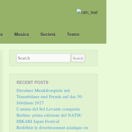
ra
Musica
Società
Teatro
RECENT POSTS
Dresdner Musikfestspiele mit
Traumbilanz und Freude auf das 50.
Jubiläum 2027
L’anima del Sol Levante conquista
Berlino: prima edizione del NATSU
HIKARI Japan Festival
Redéfinir le divertissement asiatique en