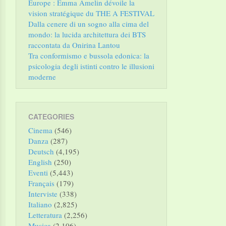
Europe : Emma Amelin dévoile la
vision stratégique du THE A FESTIVAL
Dalla cenere di un sogno alla cima del
mondo: la lucida architettura dei BTS
raccontata da Onirina Lantou
Tra conformismo e bussola edonica: la
psicologia degli istinti contro le illusioni
moderne
CATEGORIES
Cinema
(546)
Danza
(287)
Deutsch
(4,195)
English
(250)
Eventi
(5,443)
Français
(179)
Interviste
(338)
Italiano
(2,825)
Letteratura
(2,256)
Musica
(2,106)