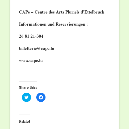
CAPe – Centre des Arts Pluriels d’Ettelbruck
Informationen und Reservierungen :
26 81 21-304
billetterie@cape.lu
www.cape.lu
Share this:
Click
Click
to
to
share
share
on
on
Twitter
Facebook
(Opens
(Opens
in
in
Related
new
new
window)
window)