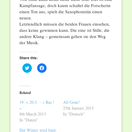
Kampfansage, doch kaum schaltet die Forscherin
einen Ton aus, spielt die Saxophonistin einen
neuen.
Letztendlich müssen die beiden Frauen einsehen,
dass keine gewinnen kann. Die eine ist Stille, die
andere Klang – gemeinsam gehen sie den Weg
der Musik.
Share this:
Click
Click
to
to
share
share
on
on
Twitter
Facebook
(Opens
(Opens
in
in
Related
new
new
window)
window)
19. + 20.3. – « Ras !
All Gone!
»
25th January 2015
8th March 2013
In "Deutsch"
In "Danza"
Der Winter wird bunt: