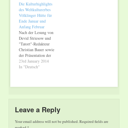
Die Kulturhighlights
des Weltkulturerbes
Völklinger Hütte für
Ende Januar und
Anfang Februar
Nach der Lesung von
Devid Striesow und
"Tatort"-Redakteur
Christian Bauer sowie
der Präsentation der
neuesten Innovation
23rd January 2014
aus dem Deutschen
In "Deutsch"
Forschungszentrum
für Künstliche
Intelligenz (DFKI)
bietet das
Weltkulturerbe
Völklinger Hütte zum
Ausgang des Januars
Leave a Reply
zahlreiche kulturelle
Attraktionen zur
Your email address will not be published.
Required fields are
Großausstellung
marked
*