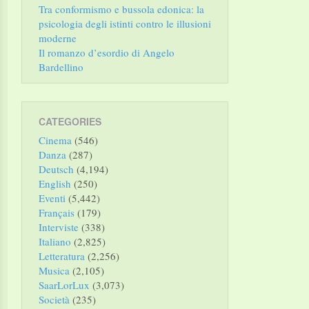
Tra conformismo e bussola edonica: la
psicologia degli istinti contro le illusioni
moderne
Il romanzo d’esordio di Angelo
Bardellino
CATEGORIES
Cinema
(546)
Danza
(287)
Deutsch
(4,194)
English
(250)
Eventi
(5,442)
Français
(179)
Interviste
(338)
Italiano
(2,825)
Letteratura
(2,256)
Musica
(2,105)
SaarLorLux
(3,073)
Società
(235)