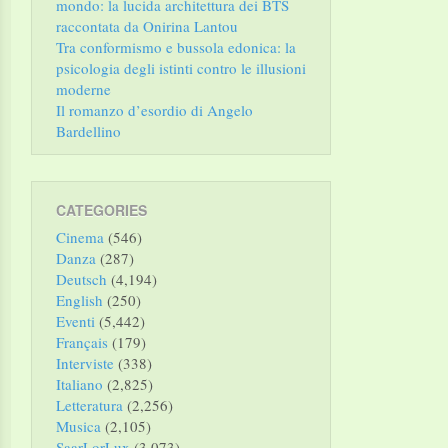
mondo: la lucida architettura dei BTS
raccontata da Onirina Lantou
Tra conformismo e bussola edonica: la
psicologia degli istinti contro le illusioni
moderne
Il romanzo d’esordio di Angelo
Bardellino
CATEGORIES
Cinema
(546)
Danza
(287)
Deutsch
(4,194)
English
(250)
Eventi
(5,442)
Français
(179)
Interviste
(338)
Italiano
(2,825)
Letteratura
(2,256)
Musica
(2,105)
SaarLorLux
(3,073)