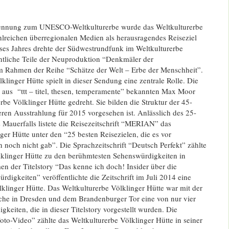
nennung zum UNESCO-Weltkulturerbe wurde das Weltkulturerbe
hlreichen überregionalen Medien als herausragendes Reiseziel
eses Jahres drehte der Südwestrundfunk im Weltkulturerbe
ntliche Teile der Neuproduktion “Denkmäler der
im Rahmen der Reihe “Schätze der Welt – Erbe der Menschheit”.
klinger Hütte spielt in dieser Sendung eine zentrale Rolle. Die
 aus “ttt – titel, thesen, temperamente” bekannten Max Moor
be Völklinger Hütte gedreht. Sie bilden die Struktur der 45-
ren Ausstrahlung für 2015 vorgesehen ist. Anlässlich des 25-
 Mauerfalls listete die Reisezeitschrift “MERIAN” das
ger Hütte unter den “25 besten Reisezielen, die es vor
noch nicht gab”. Die Sprachzeitschrift “Deutsch Perfekt” zählte
lklinger Hütte zu den berühmtesten Sehenswürdigkeiten in
n der Titelstory “Das kenne ich doch! Insider über die
digkeiten” veröffentlichte die Zeitschrift im Juli 2014 eine
klinger Hütte. Das Weltkulturerbe Völklinger Hütte war mit der
rche in Dresden und dem Brandenburger Tor eine von nur vier
keiten, die in dieser Titelstory vorgestellt wurden. Die
Foto-Video” zählte das Weltkulturerbe Völklinger Hütte in seiner