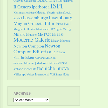
Gianvito Casadonte
hairspray
ISPI
Il Castoro
Iperborea
Kammermusiktage Mettlach
libreria italiana
Lucio
luxembourg
Lussemburgo
Saviani
Magna Graecia Film Festival
Marguerite Donlon
Marioenrico D'Angelo
Merzig
Milano
Mo 17.30
Mittwoch
Mo 18.30
Moderne Galerie
Mozart
Mätresse
Newton
Newton Compton
Compton Editori
OGR
Polaris
Saarbrücken
Saarland.Museum
Sellerio
Saarland.Museum | Moderne Galerie
tecniche nuove
stefano mecenate
Villerupt
Voices International
Völklinger Hütte
ARCHIVES
Archives