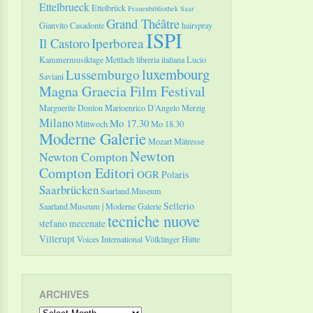
Ettelbrueck
Ettelbrück
Frauenbibliothek Saar
Grand Théâtre
Gianvito Casadonte
hairspray
ISPI
Il Castoro
Iperborea
Kammermusiktage Mettlach
libreria italiana
Lucio
luxembourg
Lussemburgo
Saviani
Magna Graecia Film Festival
Marguerite Donlon
Marioenrico D'Angelo
Merzig
Milano
Mo 17.30
Mittwoch
Mo 18.30
Moderne Galerie
Mozart
Mätresse
Newton
Newton Compton
Compton Editori
OGR
Polaris
Saarbrücken
Saarland.Museum
Sellerio
Saarland.Museum | Moderne Galerie
tecniche nuove
stefano mecenate
Villerupt
Voices International
Völklinger Hütte
ARCHIVES
Archives