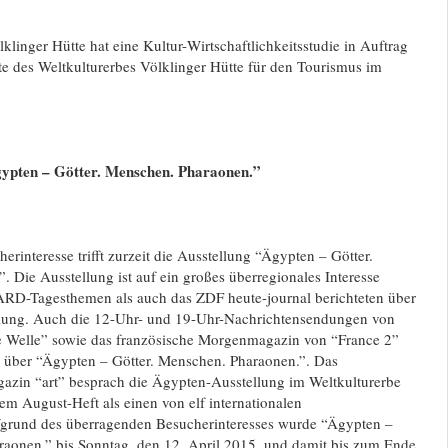
klinger Hütte hat eine Kultur-
Wirtschaftlichkeitsstudie in Auftrag
te des Weltkulturerbes Völklinger Hütte für den Tourismus im
ypten – Götter. Menschen. Pharaonen.”
erinteresse trifft zurzeit die Ausstellung “Ägypten – Götter.
 Die Ausstellung ist auf ein großes überregionales Interesse
ARD-Tagesthemen als auch das ZDF heute-journal berichteten über
llung. Auch die 12-Uhr- und 19-Uhr-Nachrichtensendungen von
e Welle” sowie das französische Morgenmagazin von “France 2”
g über “Ägypten – Götter. Menschen. Pharaonen.”. Das
zin “art” besprach die Ägypten-Ausstellung im Weltkulturerbe
rem August-Heft als einen von elf internationalen
fgrund des überragenden Besucherinteresses wurde “Ägypten –
raonen.” bis Sonntag, den 12. April 2015, und damit bis zum Ende