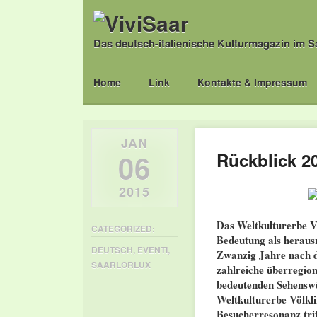
Das deutsch-italienische Kulturmagazin im S
Main menu
Skip
Home
Link
Kontakte & Impressum
to
content
JAN
06
Rückblick 2
2015
Das Weltkulturerbe V
CATEGORIZED:
Bedeutung als herausr
DEUTSCH
,
EVENTI
,
Zwanzig Jahre nach 
SAARLORLUX
zahlreiche überregion
bedeutenden Sehenswür
Weltkulturerbe Völkl
Besucherresonanz trif