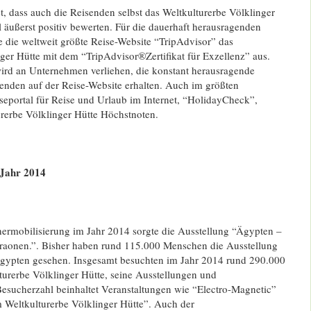
st, dass auch die Reisenden selbst das Weltkulturerbe Völklinger
 äußerst positiv bewerten. Für die dauerhaft herausragenden
 die weltweit größte Reise-Website “TripAdvisor” das
ger Hütte mit dem “TripAdvisor®Zertifikat für Exzellenz” aus.
rd an Unternehmen verliehen, die konstant herausragende
nden auf der Reise-Website erhalten. Auch im größten
seportal für Reise und Urlaub im Internet, “HolidayCheck”,
urerbe Völklinger Hütte Höchstnoten.
 Jahr 2014
hermobilisierung im Jahr 2014 sorgte die Ausstellung “Ägypten –
raonen.”. Bisher haben rund 115.000 Menschen die Ausstellung
Ägypten gesehen. Insgesamt besuchten im Jahr 2014 rund 290.000
urerbe Völklinger Hütte, seine Ausstellungen und
Besucherzahl beinhaltet Veranstaltungen wie “Electro-Magnetic”
 Weltkulturerbe Völklinger Hütte”. Auch der