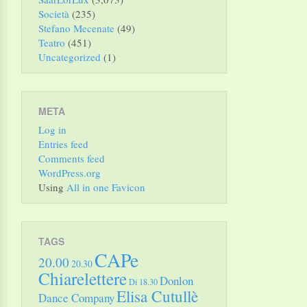
Società
(235)
Stefano Mecenate
(49)
Teatro
(451)
Uncategorized
(1)
META
Log in
Entries feed
Comments feed
WordPress.org
Using
All in one Favicon
TAGS
CAPe
20.00
20.30
Chiarelettere
Donlon
Di 18.30
Elisa Cutullè
Dance Company