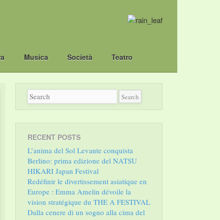
ra
Musica
Società
Teatro
RECENT POSTS
L’anima del Sol Levante conquista
Berlino: prima edizione del NATSU
HIKARI Japan Festival
Redéfinir le divertissement asiatique en
Europe : Emma Amelin dévoile la
vision stratégique du THE A FESTIVAL
Dalla cenere di un sogno alla cima del