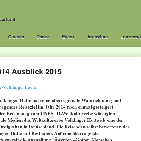
aarland
Cinema
Danza
Eventi
Interviste
Letteratu
014 Ausblick 2015
ölklinger Hütte hat seine überregionale Wahrnehmung und
agendes Reiseziel im Jahr 2014 noch einmal gesteigert.
der Ernennung zum UNESCO-Weltkulturerbe würdigten
ale Medien das Weltkulturerbe Völklinger Hütte als eine der
digkeiten in Deutschland. Die Reisenden selbst bewerteten das
inger Hütte mit Bestnoten. Auf eine überragende
ft zurzeit die Ausstellung “Ägypten –Götter. Menschen.