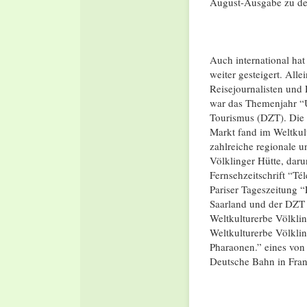
August-Ausgabe zu den
Auch international hat
weiter gesteigert. All
Reisejournalisten und 
war das Themenjahr “
Tourismus (DZT). Die z
Markt fand im Weltkult
zahlreiche regionale u
Völklinger Hütte, dar
Fernsehzeitschrift “T
Pariser Tageszeitung “
Saarland und der DZT b
Weltkulturerbe Völkl
Weltkulturerbe Völkli
Pharaonen.” eines von
Deutsche Bahn in Fra