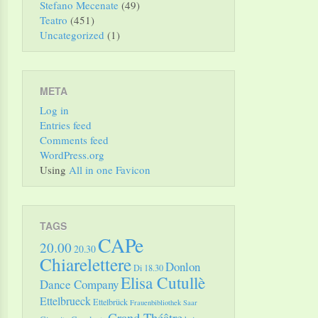
Stefano Mecenate
(49)
Teatro
(451)
Uncategorized
(1)
META
Log in
Entries feed
Comments feed
WordPress.org
Using
All in one Favicon
TAGS
CAPe
20.00
20.30
Chiarelettere
Donlon
Di 18.30
Elisa Cutullè
Dance Company
Ettelbrueck
Ettelbrück
Frauenbibliothek Saar
Grand Théâtre