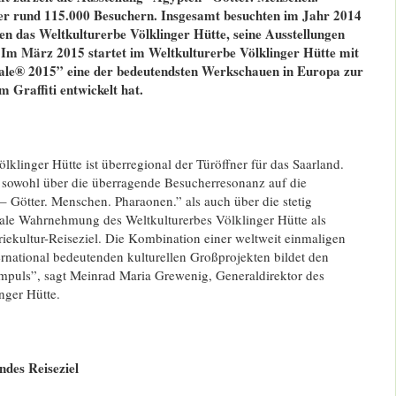
er rund 115.000 Besuchern. Insgesamt besuchten im Jahr 2014
n das Weltkulturerbe Völklinger Hütte, seine Ausstellungen
 Im März 2015 startet im Weltkulturerbe Völklinger Hütte mit
le® 2015” eine der bedeutendsten Werkschauen in Europa zur
m Graffiti entwickelt hat.
lklinger Hütte ist überregional der Türöffner für das Saarland.
s sowohl über die überragende Besucherresonanz auf die
 Götter. Menschen. Pharaonen.” als auch über die stetig
le Wahrnehmung des Weltkulturerbes Völklinger Hütte als
iekultur-Reiseziel. Die Kombination einer weltweit einmaligen
ternational bedeutenden kulturellen Großprojekten bildet den
mpuls”, sagt Meinrad Maria Grewenig, Generaldirektor des
nger Hütte.
ndes Reiseziel