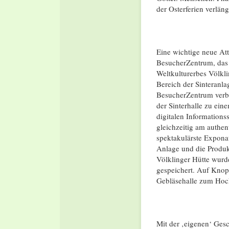
der Osterferien verläng
Eine wichtige neue At
BesucherZentrum, das
Weltkulturerbes Völkli
Bereich der Sinteranl
BesucherZentrum verbi
der Sinterhalle zu ei
digitalen Informations
gleichzeitig am authen
spektakulärste Exponat
Anlage und die Produkt
Völklinger Hütte wurde
gespeichert. Auf Knop
Gebläsehalle zum Hoch
Mit der ‚eigenen‘ Gesc