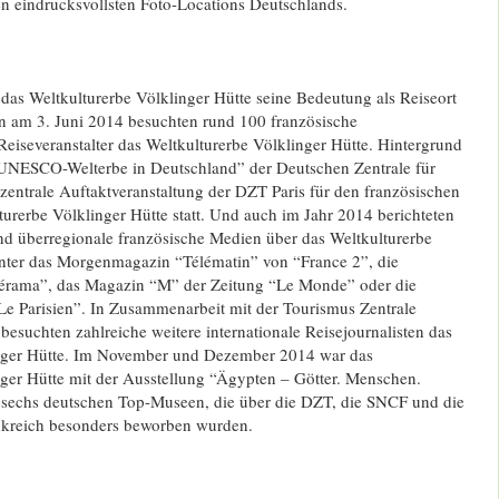
 eindrucksvollsten Foto-Locations Deutschlands.
 das Weltkulturerbe Völklinger Hütte seine Bedeutung als Reiseort
ein am 3. Juni 2014 besuchten rund 100 französische
Reiseveranstalter das Weltkulturerbe Völklinger Hütte. Hintergrund
UNESCO-Welterbe in Deutschland” der Deutschen Zentrale für
entrale Auftaktveranstaltung der DZT Paris für den französischen
urerbe Völklinger Hütte statt. Und auch im Jahr 2014 berichteten
nd überregionale französische Medien über das Weltkulturerbe
unter das Morgenmagazin “Télématin” von “France 2”, die
élérama”, das Magazin “M” der Zeitung “Le Monde” oder die
Le Parisien”. In Zusammenarbeit mit der Tourismus Zentrale
esuchten zahlreiche weitere internationale Reisejournalisten das
inger Hütte. Im November und Dezember 2014 war das
nger Hütte mit der Ausstellung “Ägypten – Götter. Menschen.
 sechs deutschen Top-Museen, die über die DZT, die SNCF und die
nkreich besonders beworben wurden.