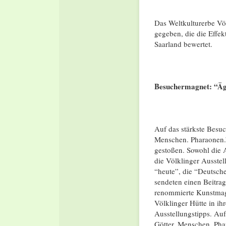
Das Weltkulturerbe Völ
gegeben, die die Effek
Saarland bewertet.
Besuchermagnet: “Äg
Auf das stärkste Besuch
Menschen. Pharaonen.”.
gestoßen. Sowohl die 
die Völklinger Ausste
“heute”, die “Deutsch
sendeten einen Beitra
renommierte Kunstmaga
Völklinger Hütte in ih
Ausstellungstipps. Au
Götter. Menschen. Pha