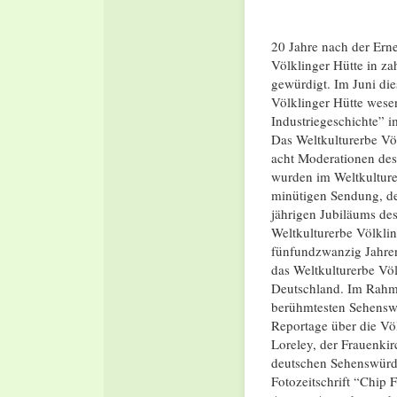
20 Jahre nach der Er
Völklinger Hütte in za
gewürdigt. Im Juni di
Völklinger Hütte wese
Industriegeschichte” 
Das Weltkulturerbe Völ
acht Moderationen des
wurden im Weltkulturer
minütigen Sendung, de
jährigen Jubiläums des
Weltkulturerbe Völklin
fünfundzwanzig Jahren 
das Weltkulturerbe Vö
Deutschland. Im Rahme
berühmtesten Sehenswür
Reportage über die Völ
Loreley, der Frauenki
deutschen Sehenswürdig
Fotozeitschrift “Chip 