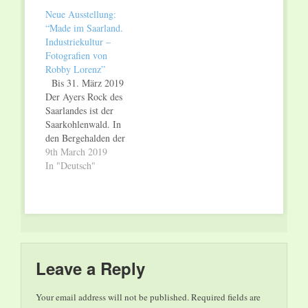
Neue Ausstellung:
“Made im Saarland.
Industriekultur –
Fotografien von
Robby Lorenz”
Bis 31. März 2019
Der Ayers Rock des
Saarlandes ist der
Saarkohlenwald. In
den Bergehalden der
Saar steckt ein
9th March 2019
ungeahntes Potential
In "Deutsch"
für große Fantasien.
In den Fotografien
von Robby Lorenz
sind die
saarländischen
Bergehalden
mythische
Leave a Reply
Landschaften. Die
Faszination dieser
Your email address will not be published.
Required fields are
Bilder, die Faszination