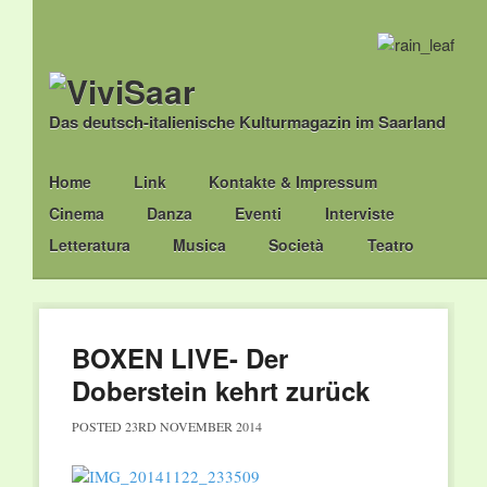
Das deutsch-italienische Kulturmagazin im Saarland
Main menu
Skip
Home
Link
Kontakte & Impressum
to
Cinema
Danza
Eventi
Interviste
content
Letteratura
Musica
Società
Teatro
BOXEN LIVE- Der
Doberstein kehrt zurück
POSTED
23RD NOVEMBER 2014