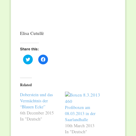
Elisa Cutullè
Share this:
Click
Click
to
to
share
share
on
on
Twitter
Facebook
(Opens
(Opens
in
in
Related
new
new
window)
window)
Doberstein und das
Vermächtnis der
“Blauen Ecke”
Profiboxen am
6th December 2015
08.03.2013 in der
In "Deutsch"
Saarlandhalle
10th March 2013
In "Deutsch"