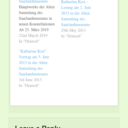
Saarlandmuseums
Katharina Kest –
Hauptwerke der Alten
Lesung am 2. Juni
Sammlung des
2013 in der Alten
Saarlandmuseums in
Sammlung des
neuen Konstellationen
Saarlandmuseums
Ab 23. März 2019
29th May 2013
Nach dem Ende der
22nd March 2019
In "Deutsch"
Ausstellung zum 300.
In "Deutsch"
Geburtstag von
“Katharina Kest”
Wilhelm Heinrich von
Vortrag am 5. Juni
Nassau-Saarbrücken
2013 in der Alten
sind ab Samstag, 23.
Sammlung des
März 2019, im ersten
Saarlandmuseums
Obergeschoss des
3rd June 2013
Kreisständehauses
In "Deutsch"
zentrale Stücke aus
der Alten Sammlung
des Saarlandmuseums
in neuen
Konstellationen zu
erleben.…
Leave a Reply