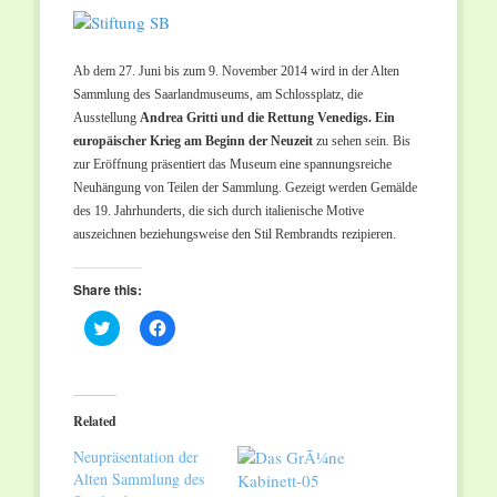
Ab dem 27. Juni bis zum 9. November 2014 wird in der Alten
Sammlung des Saarlandmuseums, am Schlossplatz, die
Ausstellung
Andrea Gritti und die Rettung Venedigs. Ein
europäischer Krieg am Beginn der Neuzeit
zu sehen sein
.
Bis
zur Eröffnung präsentiert das Museum eine spannungsreiche
Neuhängung von Teilen der Sammlung. Gezeigt werden Gemälde
des 19. Jahrhunderts, die sich durch italienische Motive
auszeichnen beziehungsweise den Stil Rembrandts rezipieren.
Share this:
Click
Click
to
to
share
share
on
on
Twitter
Facebook
(Opens
(Opens
in
in
Related
new
new
window)
window)
Neupräsentation der
Alten Sammlung des