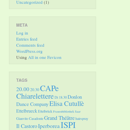
Uncategorized
(1)
META
Log in
Entries feed
Comments feed
WordPress.org
Using
All in one Favicon
TAGS
CAPe
20.00
20.30
Chiarelettere
Donlon
Di 18.30
Elisa Cutullè
Dance Company
Ettelbrueck
Ettelbrück
Frauenbibliothek Saar
Grand Théâtre
Gianvito Casadonte
hairspray
ISPI
Il Castoro
Iperborea