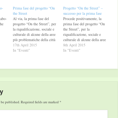
bo-
Prima fase del progetto “On
Progetto “On the Street” –
the Street
successo per la prima fase
labo-
Al via, la prima fase del
Procede positivamente, la
che
progetto “On the Street”, per
prima fase del progetto “On
la riqualificazione, sociale e
the Street”, per la
culturale di alcune della aree
riqualificazione, sociale e
più problematiche della città
culturale di alcune della aree
doppia
di Catanzaro. Il progetto,
17th April 2015
più problematiche della città
8th April 2015
ome
finanziato dalla presidenza del
In "Eventi"
di Catanzaro. La prima fase
In "Eventi"
consiglio dei ministri
osservativa è entrata
ion,
dipartimento della gioventù e
direttamente nella sua fase
la
del servizio civile, nell'ambito
esecutiva, grazie ad una serie
oni
del bando "Giovani per il
d’incontri preliminari,
 Una
Sociale”, ha…
all’interno delle quattro aree
 una
interessate: i quartieri…
…
y
 be published.
Required fields are marked
*