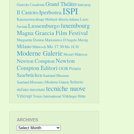
Grand Théâtre
Gianvito Casadonte
hairspray
ISPI
Il Castoro
Iperborea
Kammermusiktage Mettlach
libreria italiana
Lucio
luxembourg
Lussemburgo
Saviani
Magna Graecia Film Festival
Marguerite Donlon
Marioenrico D'Angelo
Merzig
Milano
Mo 17.30
Mittwoch
Mo 18.30
Moderne Galerie
Mozart
Mätresse
Newton
Newton Compton
Compton Editori
OGR
Polaris
Saarbrücken
Saarland.Museum
Sellerio
Saarland.Museum | Moderne Galerie
tecniche nuove
stefano mecenate
Villerupt
Voices International
Völklinger Hütte
ARCHIVES
Archives