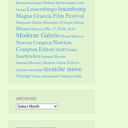
Kammermusiktage Mettlach
libreria italiana
Lucio
luxembourg
Lussemburgo
Saviani
Magna Graecia Film Festival
Marguerite Donlon
Marioenrico D'Angelo
Merzig
Milano
Mo 17.30
Mittwoch
Mo 18.30
Moderne Galerie
Mozart
Mätresse
Newton
Newton Compton
Compton Editori
OGR
Polaris
Saarbrücken
Saarland.Museum
Sellerio
Saarland.Museum | Moderne Galerie
tecniche nuove
stefano mecenate
Villerupt
Voices International
Völklinger Hütte
ARCHIVES
Archives