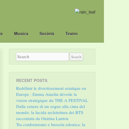
ra
Musica
Società
Teatro
RECENT POSTS
Redéfinir le divertissement asiatique en
Europe : Emma Amelin dévoile la
vision stratégique du THE A FESTIVAL
Dalla cenere di un sogno alla cima del
mondo: la lucida architettura dei BTS
raccontata da Onirina Lantou
Tra conformismo e bussola edonica: la