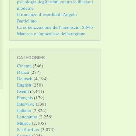
psicologia degli istinti contro le illusioni
moderne
Il romanzo d’esordio di Angelo
Bardellino
La colonizzazione dell’inconscio: Silvio
Maresca e l’apocalisse della ragione
CATEGORIES
Cinema
(546)
Danza
(287)
Deutsch
(4,194)
English
(250)
Eventi
(5,441)
Français
(179)
Interviste
(338)
Italiano
(2,824)
Letteratura
(2,256)
Musica
(2,105)
SaarLorLux
(3,073)
Società
(235)