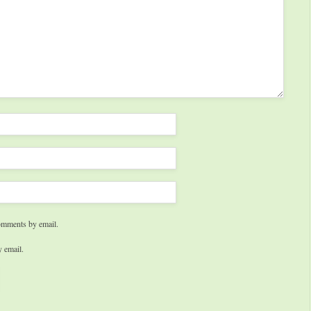
omments by email.
 email.