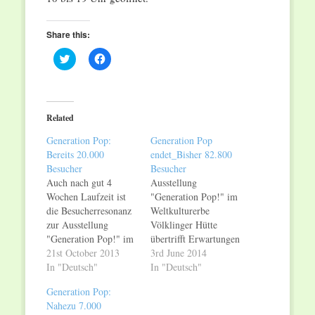
Share this:
Click
Click
to
to
share
share
on
on
Twitter
Facebook
(Opens
(Opens
in
in
Related
new
new
window)
window)
Generation Pop:
Generation Pop
Bereits 20.000
endet_Bisher 82.800
Besucher
Besucher
Auch nach gut 4
Ausstellung
Wochen Laufzeit ist
"Generation Pop!" im
die Besucherresonanz
Weltkulturerbe
zur Ausstellung
Völklinger Hütte
"Generation Pop!" im
übertrifft Erwartungen
Weltkulturerbe
21st October 2013
Bisher 82.800
3rd June 2014
Völklinger Hütte
In "Deutsch"
Besucher – Noch bis
In "Deutsch"
ungebrochen hoch. An
15. Juni 2014 geöffnet
Generation Pop:
diesem Wochenende
Am Sonntag, den 15.
Nahezu 7.000
wird die Besucherzahl
Juni 2014, endet die