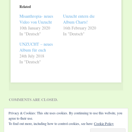
(Opens
(Opens
in
in
Related
new
new
window)
window)
Misanthropia- neues
Unzucht entern die
Video von Unzucht
Album Charts!
10th January 2020
16th February 2020
In "Deutsch"
In "Deutsch"
UNZUCHT – neues
Album für euch
24th July 2018
In "Deutsch"
COMMENTS ARE CLOSED.
Privacy & Cookies: This site uses cookies. By continuing to use this website, you
agree to their use.
To find out more, including how to control cookies, see here:
Cookie Policy
Website by Diamond Visions