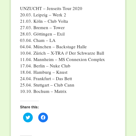
UNZUCHT – Jenseits Tour 2020
20.03. Leipzig – Werk 2
21.03. Köln – Club Volta
27.03. Bremen – Tower
28.03. Göttingen – Exil
03.04. Cham – LA
04.04. München – Backstage Halle
10.04. Zürich – X-TRA // Der Schwarze Ball
11.04. Mannheim – MS Connexion Complex
17.04. Berlin – Nuke Club
18.04. Hamburg – Knust
24.04. Frankfurt – Das Bett
25.04. Stuttgart – Club Cann
10.10. Bochum – Matrix
Share this:
Click
Click
to
to
share
share
on
on
Twitter
Facebook