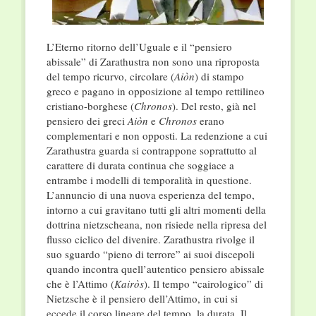
L’Eterno ritorno dell’Uguale e il “pensiero
abissale” di Zarathustra non sono una riproposta
del tempo ricurvo, circolare (
Aiòn
) di stampo
greco e pagano in opposizione al tempo rettilineo
cristiano-borghese (
Chronos
). Del resto, già nel
pensiero dei greci
Aiòn
e
Chronos
erano
complementari e non opposti. La redenzione a cui
Zarathustra guarda si contrappone soprattutto al
carattere di durata continua che soggiace a
entrambe i modelli di temporalità in questione.
L’annuncio di una nuova esperienza del tempo,
intorno a cui gravitano tutti gli altri momenti della
dottrina nietzscheana, non risiede nella ripresa del
flusso ciclico del divenire. Zarathustra rivolge il
suo sguardo “pieno di terrore” ai suoi discepoli
quando incontra quell’autentico pensiero abissale
che è l’Attimo (
Kairòs
). Il tempo “cairologico” di
Nietzsche è il pensiero dell’Attimo, in cui si
eccede il corso lineare del tempo, la durata. Il