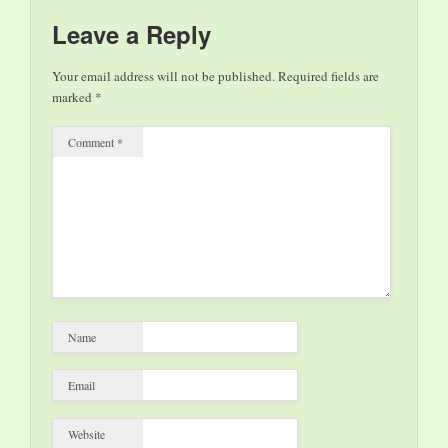
la lezione dei filosofi
letti da Achille
Leave a Reply
Occhetto nel corso…
Your email address will not be published.
Required fields are
marked
*
Comment
*
Name
Email
Website