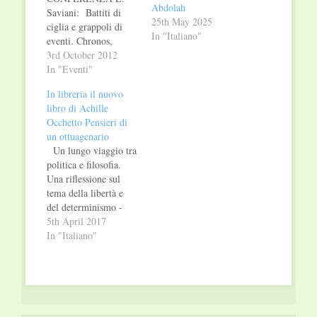
Abdolah
Saviani: Battiti di
25th May 2025
ciglia e grappoli di
In "Italiano"
eventi. Chronos,
Aiòn, Kairòs: i tre
3rd October 2012
tempi di Nietzsche. a
In "Eventi"
seguire: READING-
In libreria il nuovo
CONCERTO Lucio
libro di Achille
Saviani, Pasquale
Occhetto Pensieri di
Panella, Gianni
un ottuagenario
Bisori: Pensiero
Un lungo viaggio tra
ballabile Matera,
politica e filosofia.
“Settimana
Una riflessione sul
Internazionale della
tema della libertà e
Ricerca” VI Edizione
del determinismo -
chrome://newtabhttp//www.settimanadellaricerca.com/edizione-
concezione secondo
5th April 2017
2012/
cui tutti i fenomeni
In "Italiano"
del mondo sono
collegati l’un l’altro e
avvengono secondo un
ordine necessario e
invariabile - attraverso