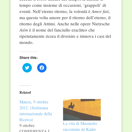
tempo come insieme di occasioni, ‘grappoli’ di
eventi. Nell’eterno ritorno, la volontà è
Amor fati
,
ma questa volta amore per il ritorno dell’eterno, il
ritorno degli Attimi. Anche nelle opere Nietzsche
Aiòn
è il nome del fanciullo eracliteo che
ripetutamente ricrea il divenire e rinnova i casi del
mondo.
Share this:
Click
Click
to
to
share
share
on
on
Twitter
Facebook
(Opens
(Opens
in
in
Related
new
new
window)
window)
Matera, 9 ottobre
2012. (Settimana
internazionale della
Ricerca)
La vita di Maometto
9 ottobre
raccontata da Kader
CONFERENZA L.