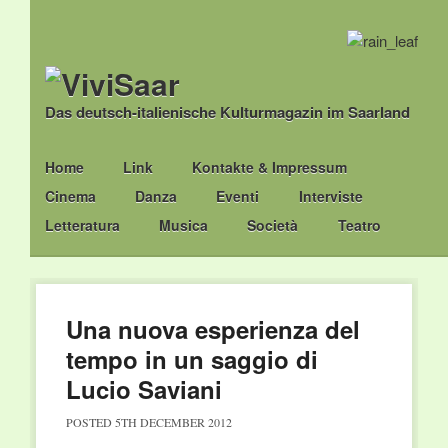
Das deutsch-italienische Kulturmagazin im Saarland
Main menu
Skip
Home
Link
Kontakte & Impressum
to
Cinema
Danza
Eventi
Interviste
content
Letteratura
Musica
Società
Teatro
Una nuova esperienza del
tempo in un saggio di
Lucio Saviani
POSTED
5TH DECEMBER 2012