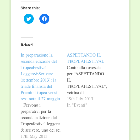
Share this:
Click
Click
to
to
share
share
on
on
Twitter
Facebook
(Opens
(Opens
in
in
Related
new
new
window)
window)
In preparazione la
ASPETTANDO IL
seconda edizione del
TROPEAFESTIVAL
TropeaFestival
Conto alla rovescia
Leggere&Scrivere
per “ASPETTANDO
(settembre 2013): la
IL
triade finalista del
TROPEAFESTIVAL”,
Premio Tropea verrà
vetrina di
resa nota il 27 maggio
presentazione di uno
19th July 2013
Fervono i
dei sei grandi eventi
In "Eventi"
preparativi per la
che fanno parte del
seconda edizione del
cartellone unico
Tropeafestival leggere
"CALABRIA TERRA
& scrivere, uno dei sei
DI FESTIVAL",
eventi che la Regione
17th May 2013
finanziato con i fondi