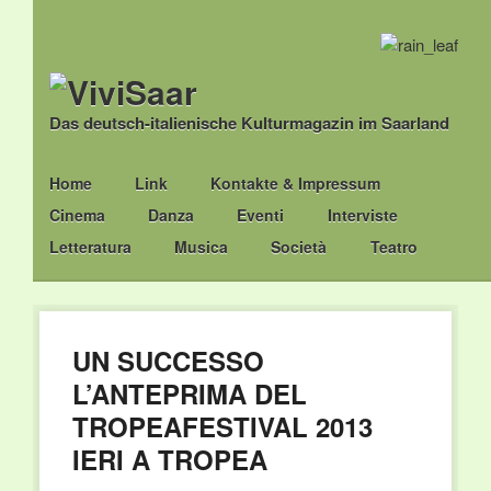
Das deutsch-italienische Kulturmagazin im Saarland
Main menu
Skip
Home
Link
Kontakte & Impressum
to
Cinema
Danza
Eventi
Interviste
content
Letteratura
Musica
Società
Teatro
UN SUCCESSO
L’ANTEPRIMA DEL
TROPEAFESTIVAL 2013
IERI A TROPEA