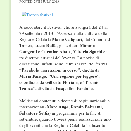
POSTED
29TH JULY 2013
A raccontare il Festival, che si svolgerà dal 24 al
29 settembre 2013, l’Assessore alla cultura della
Mario Caligiuri
Regione Calabria
, del Comune di
Lucio Ruffa
Mimmo
Tropea,
, gli scrittori
Gangemi
Carmine Abate
Vittorio Sgarbi
e
,
e i
tre direttori artistici dell’evento. La novità di
quest’anno, infatti, sono le tre sezioni del festival:
“Parabolè_narrazioni in corso”
, diretta da
Maria Faragò
“Una regione per leggere”
,
,
Gilberto Floriani
“Premio
coordinata da
, e
Tropea”,
diretta da Pasqualino Pandullo.
Moltissimi contenuti e decine di ospiti nazionali e
Marc Augé, Ramin Bahrami,
internazionali (
Salvatore Settis
) in programma per la fine di
settembre, quando troverà piena realizzazione uno
degli eventi che la Regione Calabria ha inserito