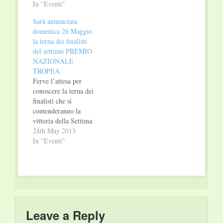
Calabria ha scelto e
In "Eventi"
POR e sostenuto
sostenuto in un
dall'Assessorato alla
Sarà annunciata
programma triennale
Cultura della Regione
domenica 26 Maggio
che ha postola
Calabria, diretto da
la terna dei finalisti
divulgazione culturale
Mario Caligiuri.
del settimo PREMIO
al centro dei suoi
L'anteprima si
NAZIONALE
obiettivi cogliendo le
svolgerà domenica 28
TROPEA
indicazioni
luglio alle…
Ferve l’attesa per
dell’assessore alla
conoscere la terna dei
Cultura Mario
finalisti che si
Caligiuri. La
contenderanno la
manifestazione, il…
vittoria della Settima
Edizione del Premio
24th May 2013
Letterario Nazionale
In "Eventi"
Tropea e il cui
svolgimento
rappresenta il fiore
all’occhiello del
TropeaFestival
Leggere&Scrivere, la
cui direzione artistica
Leave a Reply
porta la firma di