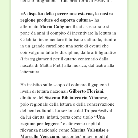
nel suo programma “Calabria Terra di Festival”.
«A dispetto della percezione esterna, la nostra
regione produce ed esporta cultura»
ha
Mario Caligiuri
affermato
il cui assessorato si
pone da anni il compito di incentivare la lettura in
Calabria, incrementare il turismo culturale, riunire
in un grande cartellone una serie di eventi che
coinvolgono tutte le discipline, dalle arti figurative
(i festeggiamenti per il quarto centenario dalla
nascita di Mattia Preti) alla musica, dal teatro alla
letteratura.
Ha insistito sullo scopo di colmare il gap con i
Gilberto Floriani
livelli di lettura nazionali
,
Sistema Bibliotecario Vibonese
direttore del
,
polo regionale della lettura e della conservazione
dei beni culturali. La sezione del TropeaFestival
“Una
da lui diretta, infatti, porta come titolo
regione per leggere”
e attraverso ospiti di
Marina Valensise e
rilevanza nazionale come
Marcello Veneziani
, racconterà nuovi modi di