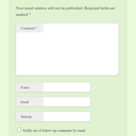
Maria Faragò che si
Your email address will not be published.
Required fields are
svolgerà dal 24 al 29
marked
*
settembre…
Comment
*
Name
Email
Website
Notify me of follow-up comments by email.