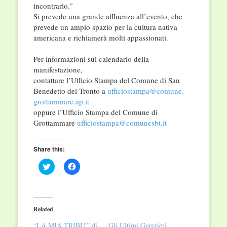
incontrarlo.”
Si prevede una grande affluenza all’evento, che
prevede un ampio spazio per la cultura nativa
americana e richiamerà molti appassionati.
Per informazioni sul calendario della
manifestazione,
contattare l’Ufficio Stampa del Comune di San
Benedetto del Tronto a
ufficiostampa@comune.
grottammare.ap.it
oppure l’Ufficio Stampa del Comune di
Grottammare
ufficiostampa@comunesbt.it
Share this:
Click
Click
to
to
share
share
on
on
Twitter
Facebook
(Opens
(Opens
in
in
Related
new
new
window)
window)
“LA MIA TRIBU'” di
Gli Ultimi Guerrieri,