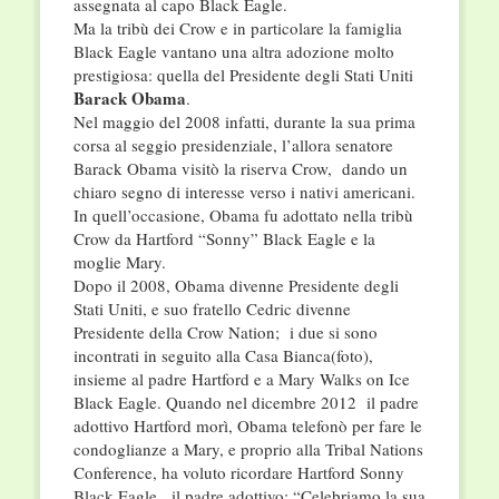
assegnata al capo Black Eagle.
Ma la tribù dei Crow e in particolare la famiglia
Black Eagle vantano una altra adozione molto
prestigiosa: quella del Presidente degli Stati Uniti
Barack Obama
.
Nel maggio del 2008 infatti, durante la sua prima
corsa al seggio presidenziale, l’allora senatore
Barack Obama visitò la riserva Crow, dando un
chiaro segno di interesse verso i nativi americani.
In quell’occasione, Obama fu adottato nella tribù
Crow da Hartford “Sonny” Black Eagle e la
moglie Mary.
Dopo il 2008, Obama divenne Presidente degli
Stati Uniti, e suo fratello Cedric divenne
Presidente della Crow Nation; i due si sono
incontrati in seguito alla Casa Bianca(foto),
insieme al padre Hartford e a Mary Walks on Ice
Black Eagle. Quando nel dicembre 2012 il padre
adottivo Hartford morì, Obama telefonò per fare le
condoglianze a Mary, e proprio alla Tribal Nations
Conference, ha voluto ricordare Hartford Sonny
Black Eagle, il padre adottivo: “Celebriamo la sua