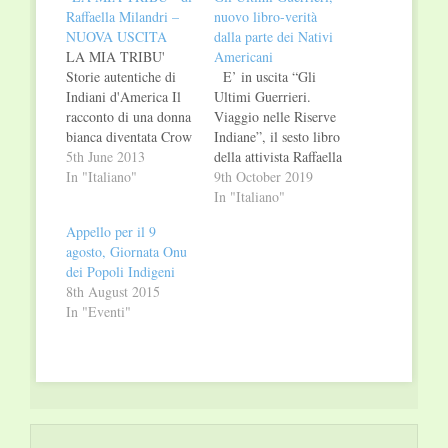
Raffaella Milandri –
nuovo libro-verità
NUOVA USCITA
dalla parte dei Nativi
LA MIA TRIBU'
Americani
Storie autentiche di
E’ in uscita “Gli
Indiani d'America Il
Ultimi Guerrieri.
racconto di una donna
Viaggio nelle Riserve
bianca diventata Crow
Indiane”, il sesto libro
"Quando ero bambina,
5th June 2013
della attivista Raffaella
divoravo i fumetti di
In "Italiano"
Milandri, che racconta
9th October 2019
Tex Willer e sognavo
un viaggio-inchiesta
In "Italiano"
il Far West e gli
tra i popoli Nativi
Appello per il 9
Indiani." Raffaella
Americani
agosto, Giornata Onu
Milandri non
anticamente nemici: i
dei Popoli Indigeni
nasconde di aver
Sioux-Lakota e i
8th August 2015
sentito sempre dentro
Crow, che si
In "Eventi"
di sé un richiamo
affrontarono nella
verso le storie
famosa battaglia del
legate…
Little Big Horn.
Mentre i Lakota
combattevano per la…