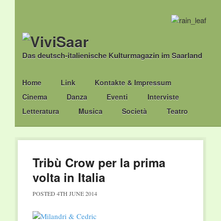
Das deutsch-italienische Kulturmagazin im Saarland
Main menu
Skip
Home
Link
Kontakte & Impressum
to
Cinema
Danza
Eventi
Interviste
content
Letteratura
Musica
Società
Teatro
Tribù Crow per la prima
volta in Italia
POSTED
4TH JUNE 2014