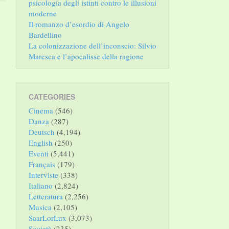
psicologia degli istinti contro le illusioni
moderne
Il romanzo d’esordio di Angelo
Bardellino
La colonizzazione dell’inconscio: Silvio
Maresca e l’apocalisse della ragione
CATEGORIES
Cinema
(546)
Danza
(287)
Deutsch
(4,194)
English
(250)
Eventi
(5,441)
Français
(179)
Interviste
(338)
Italiano
(2,824)
Letteratura
(2,256)
Musica
(2,105)
SaarLorLux
(3,073)
Società
(235)