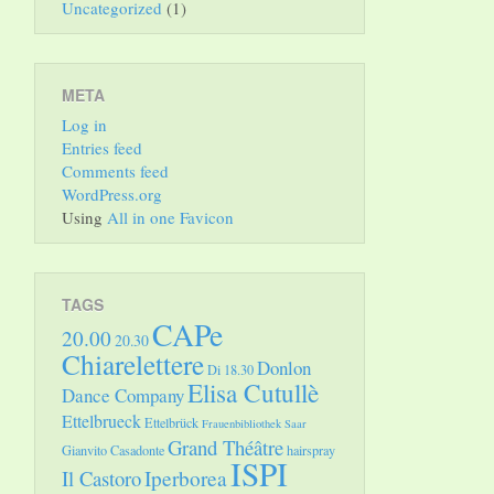
Uncategorized
(1)
META
Log in
Entries feed
Comments feed
WordPress.org
Using
All in one Favicon
TAGS
CAPe
20.00
20.30
Chiarelettere
Donlon
Di 18.30
Elisa Cutullè
Dance Company
Ettelbrueck
Ettelbrück
Frauenbibliothek Saar
Grand Théâtre
Gianvito Casadonte
hairspray
ISPI
Il Castoro
Iperborea