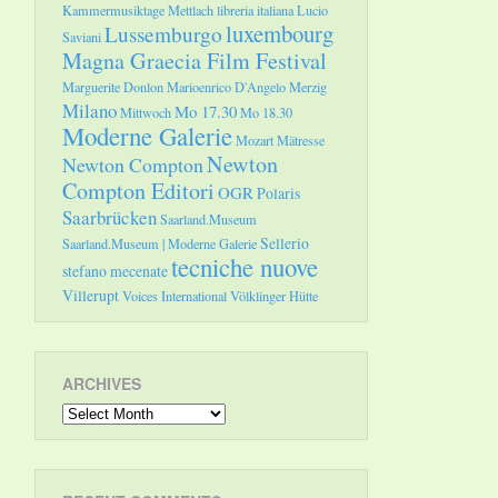
Kammermusiktage Mettlach
libreria italiana
Lucio
luxembourg
Lussemburgo
Saviani
Magna Graecia Film Festival
Marguerite Donlon
Marioenrico D'Angelo
Merzig
Milano
Mo 17.30
Mittwoch
Mo 18.30
Moderne Galerie
Mozart
Mätresse
Newton
Newton Compton
Compton Editori
OGR
Polaris
Saarbrücken
Saarland.Museum
Sellerio
Saarland.Museum | Moderne Galerie
tecniche nuove
stefano mecenate
Villerupt
Voices International
Völklinger Hütte
ARCHIVES
Archives