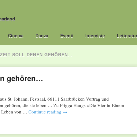
aarland
Cinema
Danza
Eventi
Interviste
Letteratu
E ZEIT SOLL DENEN GEHÖREN…
nen gehören…
s St. Johann, Festsaal, 66111 Saarbrücken Vortrag und
nen gehören, die sie leben … Zu Frigga Haugs »Die-Vier-in-Einem-
 im Leben von …
Continue reading
→