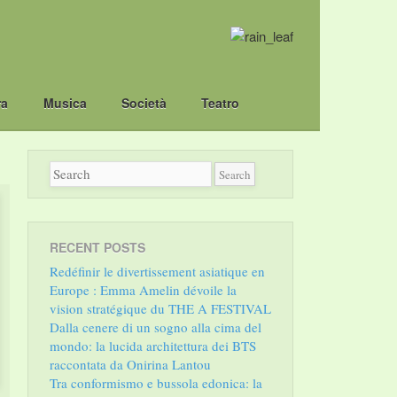
ra
Musica
Società
Teatro
RECENT POSTS
Redéfinir le divertissement asiatique en
Europe : Emma Amelin dévoile la
vision stratégique du THE A FESTIVAL
Dalla cenere di un sogno alla cima del
mondo: la lucida architettura dei BTS
raccontata da Onirina Lantou
Tra conformismo e bussola edonica: la