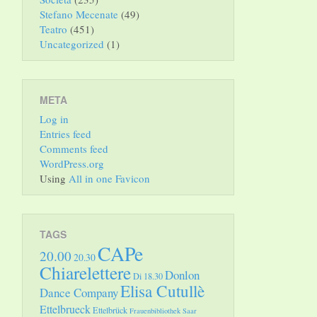
Stefano Mecenate
(49)
Teatro
(451)
Uncategorized
(1)
META
Log in
Entries feed
Comments feed
WordPress.org
Using
All in one Favicon
TAGS
CAPe
20.00
20.30
Chiarelettere
Donlon
Di 18.30
Elisa Cutullè
Dance Company
Ettelbrueck
Ettelbrück
Frauenbibliothek Saar