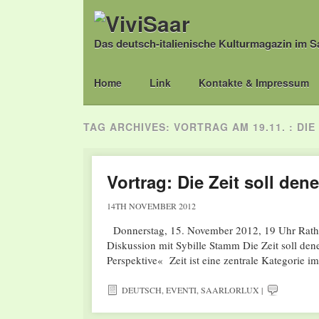
Das deutsch-italienische Kulturmagazin im S
Main menu
Skip
Home
Link
Kontakte & Impressum
to
content
TAG ARCHIVES:
VORTRAG AM 19.11. : DI
Vortrag: Die Zeit soll de
14TH NOVEMBER 2012
Donnerstag, 15. November 2012, 19 Uhr Rathau
Diskussion mit Sybille Stamm Die Zeit soll de
Perspektive« Zeit ist eine zentrale Kategorie
DEUTSCH
,
EVENTI
,
SAARLORLUX
|