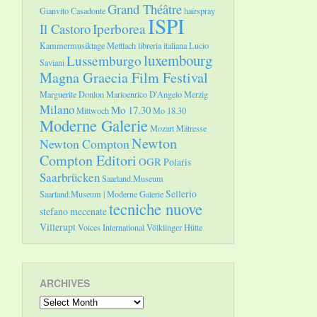
Grand Théâtre
Gianvito Casadonte
hairspray
ISPI
Il Castoro
Iperborea
Kammermusiktage Mettlach
libreria italiana
Lucio
luxembourg
Lussemburgo
Saviani
Magna Graecia Film Festival
Marguerite Donlon
Marioenrico D'Angelo
Merzig
Milano
Mo 17.30
Mittwoch
Mo 18.30
Moderne Galerie
Mozart
Mätresse
Newton
Newton Compton
Compton Editori
OGR
Polaris
Saarbrücken
Saarland.Museum
Sellerio
Saarland.Museum | Moderne Galerie
tecniche nuove
stefano mecenate
Villerupt
Voices International
Völklinger Hütte
ARCHIVES
Archives