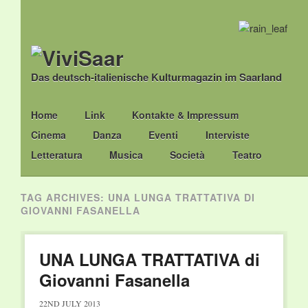
Das deutsch-italienische Kulturmagazin im Saarland
Main menu
Skip
Home
Link
Kontakte & Impressum
to
Cinema
Danza
Eventi
Interviste
content
Letteratura
Musica
Società
Teatro
TAG ARCHIVES:
UNA LUNGA TRATTATIVA DI
GIOVANNI FASANELLA
UNA LUNGA TRATTATIVA di
Giovanni Fasanella
22ND JULY 2013