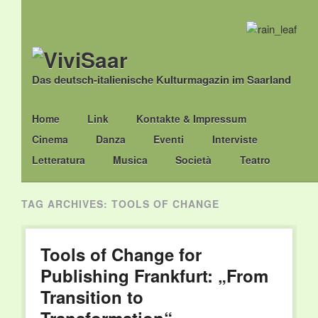
Das deutsch-italienische Kulturmagazin im Saarland
Main menu
Skip
Home
Link
Kontakte & Impressum
to
Cinema
Danza
Eventi
Interviste
content
Letteratura
Musica
Società
Teatro
TAG ARCHIVES:
TOOLS OF CHANGE
Tools of Change for
Publishing Frankfurt: „From
Transition to