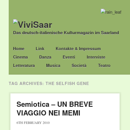
Das deutsch-italienische Kulturmagazin im Saarland
Main menu
Skip
Home
Link
Kontakte & Impressum
to
Cinema
Danza
Eventi
Interviste
content
Letteratura
Musica
Società
Teatro
TAG ARCHIVES:
THE SELFISH GENE
Semiotica – UN BREVE
VIAGGIO NEI MEMI
6TH FEBRUARY 2010