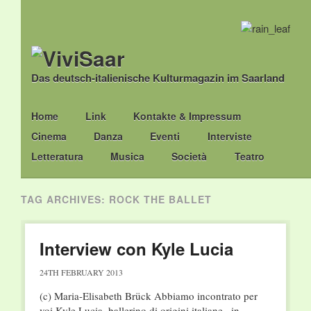
Das deutsch-italienische Kulturmagazin im Saarland
Main menu
Skip
Home
Link
Kontakte & Impressum
to
Cinema
Danza
Eventi
Interviste
content
Letteratura
Musica
Società
Teatro
TAG ARCHIVES:
ROCK THE BALLET
Interview con Kyle Lucia
24TH FEBRUARY 2013
(c) Maria-Elisabeth Brück Abbiamo incontrato per
voi Kyle Lucia, ballerino di origini italiane , in