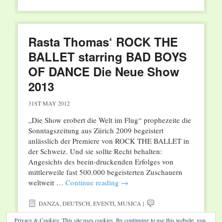
Rasta Thomas‘ ROCK THE
BALLET starring BAD BOYS
OF DANCE Die Neue Show
2013
31ST MAY 2012
„Die Show erobert die Welt im Flug“ prophezeite die
Sonntagszeitung aus Zürich 2009 begeistert
anlässlich der Premiere von ROCK THE BALLET in
der Schweiz. Und sie sollte Recht behalten:
Angesichts des beein-druckenden Erfolges von
mittlerweile fast 500.000 begeisterten Zuschauern
weltweit …
Continue reading
→
DANZA
,
DEUTSCH
,
EVENTI
,
MUSICA
|
Privacy & Cookies: This site uses cookies. By continuing to use this website, you