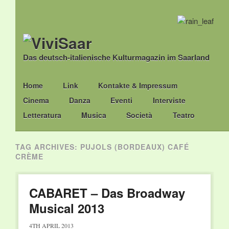
Das deutsch-italienische Kulturmagazin im Saarland
Main menu
Skip
Home
Link
Kontakte & Impressum
to
Cinema
Danza
Eventi
Interviste
content
Letteratura
Musica
Società
Teatro
TAG ARCHIVES:
PUJOLS (BORDEAUX) CAFÉ
CRÈME
CABARET – Das Broadway
Musical 2013
4TH APRIL 2013