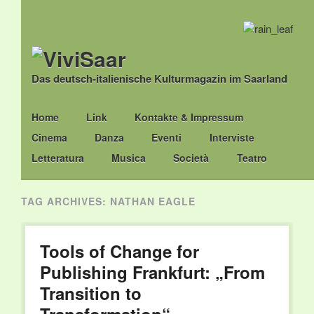
Das deutsch-italienische Kulturmagazin im Saarland
Main menu
Skip
Home
Link
Kontakte & Impressum
to
Cinema
Danza
Eventi
Interviste
content
Letteratura
Musica
Società
Teatro
TAG ARCHIVES:
NATHAN EAGLE
Tools of Change for
Publishing Frankfurt: „From
Transition to