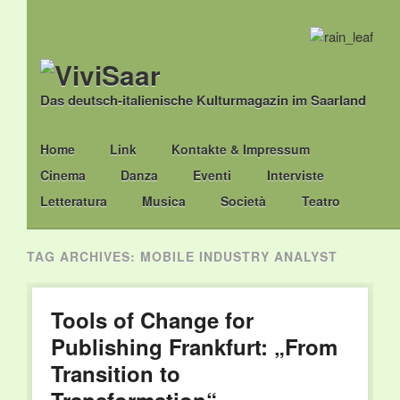
Das deutsch-italienische Kulturmagazin im Saarland
Main menu
Skip
Home
Link
Kontakte & Impressum
to
Cinema
Danza
Eventi
Interviste
content
Letteratura
Musica
Società
Teatro
TAG ARCHIVES:
MOBILE INDUSTRY ANALYST
Tools of Change for
Publishing Frankfurt: „From
Transition to