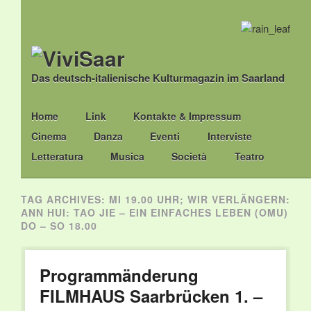
Das deutsch-italienische Kulturmagazin im Saarland
Main menu
Skip
Home
Link
Kontakte & Impressum
to
Cinema
Danza
Eventi
Interviste
content
Letteratura
Musica
Società
Teatro
TAG ARCHIVES:
MI 19.00 UHR; WIR VERLÄNGERN:
ANN HUI: TAO JIE – EIN EINFACHES LEBEN (OMU)
DO – SO 18.00
Programmänderung
FILMHAUS Saarbrücken 1. –