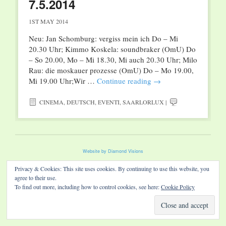
7.5.2014
1ST MAY 2014
Neu: Jan Schomburg: vergiss mein ich Do – Mi
20.30 Uhr; Kimmo Koskela: soundbraker (OmU) Do
– So 20.00, Mo – Mi 18.30, Mi auch 20.30 Uhr; Milo
Rau: die moskauer prozesse (OmU) Do – Mo 19.00,
Mi 19.00 Uhr;Wir …
Continue reading
→
CINEMA
,
DEUTSCH
,
EVENTI
,
SAARLORLUX
|
Website by Diamond Visions
Privacy & Cookies: This site uses cookies. By continuing to use this website, you
agree to their use.
To find out more, including how to control cookies, see here:
Cookie Policy