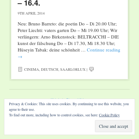
– 16.4.
9TH APRIL 2014
Neu: Bruno Barreto: die poetin Do – Di 20.00 Uhr;
Peter Liechti: vaters garten Do – Mi 19.00 Uhr; Wir
verlängern: Arno Birkenstock: BELTRACCHI – DIE
kunst der fälschung Do – Di 17.30, Mi 18.30 Uhr;
Hüseyin Tabak: deine schönheit …
Continue reading
→
CINEMA
,
DEUTSCH
,
SAARLORLUX
|
Website by Diamond Visions
Privacy & Cookies: This site uses cookies. By continuing to use this website, you
agree to their use.
To find out more, including how to control cookies, see here:
Cookie Policy