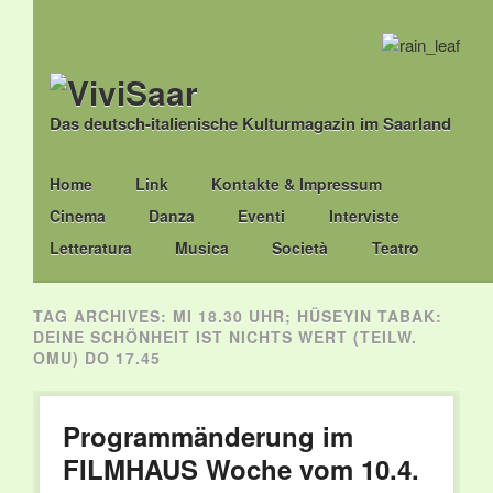
Das deutsch-italienische Kulturmagazin im Saarland
Main menu
Skip
Home
Link
Kontakte & Impressum
to
Cinema
Danza
Eventi
Interviste
content
Letteratura
Musica
Società
Teatro
TAG ARCHIVES:
MI 18.30 UHR; HÜSEYIN TABAK:
DEINE SCHÖNHEIT IST NICHTS WERT (TEILW.
OMU) DO 17.45
Programmänderung im
FILMHAUS Woche vom 10.4.