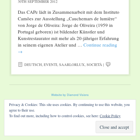
30TH SEPTEMBER 2012
Das CAPe lädt in Zusammenarbeit mit dem Instituto
Camões zur Ausstellung „Cauchemars de lumière“
von Jorge de Oliveira: Jorge de Oliveira (1959 in
Portugal geboren) ist bildender Künstler und
Kunstrestaurator mit mehr als 20-jähriger Erfahrung
in seinem eigenen Atelier und …
Continue reading
→
DEUTSCH
,
EVENTI
,
SAARLORLUX
,
SOCIETÀ
|
Website by Diamond Visions
Privacy & Cookies: This site uses cookies. By continuing to use this website, you
agree to their use.
To find out more, including how to control cookies, see here:
Cookie Policy