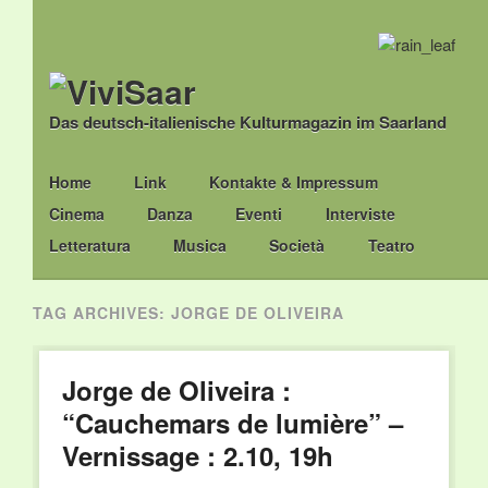
Das deutsch-italienische Kulturmagazin im Saarland
Main menu
Skip
Home
Link
Kontakte & Impressum
to
Cinema
Danza
Eventi
Interviste
content
Letteratura
Musica
Società
Teatro
TAG ARCHIVES:
JORGE DE OLIVEIRA
Jorge de Oliveira :
“Cauchemars de lumière” –
Vernissage : 2.10, 19h