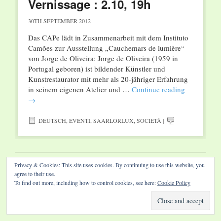
Vernissage : 2.10, 19h
30TH SEPTEMBER 2012
Das CAPe lädt in Zusammenarbeit mit dem Instituto
Camões zur Ausstellung „Cauchemars de lumière“
von Jorge de Oliveira: Jorge de Oliveira (1959 in
Portugal geboren) ist bildender Künstler und
Kunstrestaurator mit mehr als 20-jähriger Erfahrung
in seinem eigenen Atelier und …
Continue reading
→
DEUTSCH
,
EVENTI
,
SAARLORLUX
,
SOCIETÀ
|
Privacy & Cookies: This site uses cookies. By continuing to use this website, you
Website by Diamond Visions
agree to their use.
To find out more, including how to control cookies, see here:
Cookie Policy