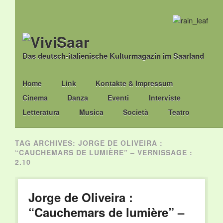
Das deutsch-italienische Kulturmagazin im Saarland
Main menu
Skip
Home
Link
Kontakte & Impressum
to
Cinema
Danza
Eventi
Interviste
content
Letteratura
Musica
Società
Teatro
TAG ARCHIVES:
JORGE DE OLIVEIRA :
“CAUCHEMARS DE LUMIÈRE” – VERNISSAGE :
2.10
Jorge de Oliveira :
“Cauchemars de lumière” –