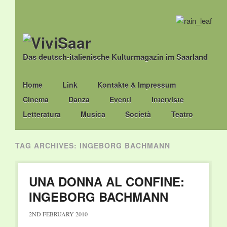
Das deutsch-italienische Kulturmagazin im Saarland
Main menu
Skip
Home
Link
Kontakte & Impressum
to
Cinema
Danza
Eventi
Interviste
content
Letteratura
Musica
Società
Teatro
TAG ARCHIVES:
INGEBORG BACHMANN
UNA DONNA AL CONFINE:
INGEBORG BACHMANN
2ND FEBRUARY 2010