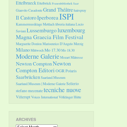
Ettelbrueck
Ettelbrück
Frauenbibliothek Saar
Grand Théâtre
Gianvito Casadonte
hairspray
ISPI
Il Castoro
Iperborea
Kammermusiktage Mettlach
libreria italiana
Lucio
luxembourg
Lussemburgo
Saviani
Magna Graecia Film Festival
Marguerite Donlon
Marioenrico D'Angelo
Merzig
Milano
Mo 17.30
Mittwoch
Mo 18.30
Moderne Galerie
Mozart
Mätresse
Newton
Newton Compton
Compton Editori
OGR
Polaris
Saarbrücken
Saarland.Museum
Sellerio
Saarland.Museum | Moderne Galerie
tecniche nuove
stefano mecenate
Villerupt
Voices International
Völklinger Hütte
ARCHIVES
Archives