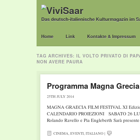
Das deutsch-italienische Kulturmagazin im S
Main menu
Skip
Home
Link
Kontakte & Impressum
to
content
TAG ARCHIVES:
IL VOLTO PRIVATO DI PAP
NON AVERE PAURA
Programma Magna Grecia F
25TH JULY 2014
MAGNA GRAECIA FILM FESTIVAL XI Edizion
CALENDARIO PROIEZIONI SABATO 26 LUG
Rolando Ravello e Pia Engleberth Sarà presente
CINEMA
,
EVENTI
,
ITALIANO
|