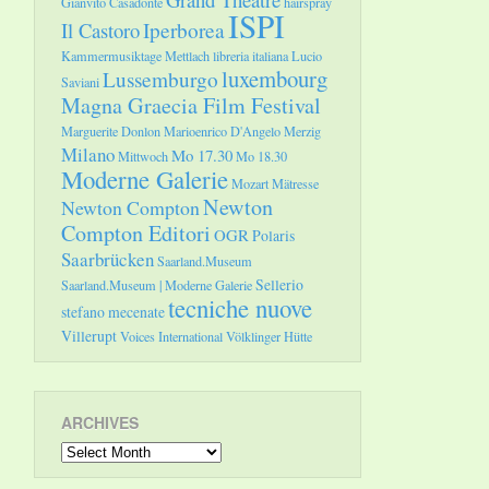
Gianvito Casadonte
hairspray
ISPI
Il Castoro
Iperborea
Kammermusiktage Mettlach
libreria italiana
Lucio
luxembourg
Lussemburgo
Saviani
Magna Graecia Film Festival
Marguerite Donlon
Marioenrico D'Angelo
Merzig
Milano
Mo 17.30
Mittwoch
Mo 18.30
Moderne Galerie
Mozart
Mätresse
Newton
Newton Compton
Compton Editori
OGR
Polaris
Saarbrücken
Saarland.Museum
Sellerio
Saarland.Museum | Moderne Galerie
tecniche nuove
stefano mecenate
Villerupt
Voices International
Völklinger Hütte
ARCHIVES
Archives