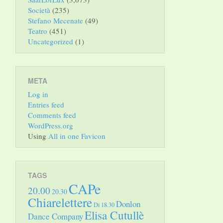
Società
(235)
Stefano Mecenate
(49)
Teatro
(451)
Uncategorized
(1)
META
Log in
Entries feed
Comments feed
WordPress.org
Using
All in one Favicon
TAGS
CAPe
20.00
20.30
Chiarelettere
Donlon
Di 18.30
Elisa Cutullè
Dance Company