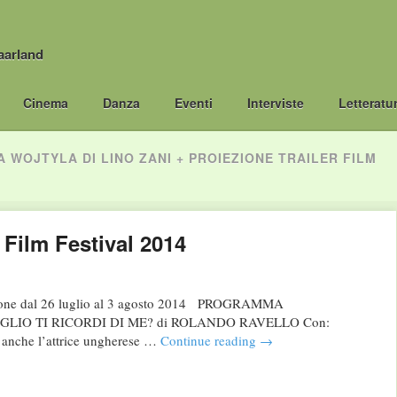
aarland
Cinema
Danza
Eventi
Interviste
Letteratu
A WOJTYLA DI LINO ZANI + PROIEZIONE TRAILER FILM
ilm Festival 2014
e dal 26 luglio al 3 agosto 2014 PROGRAMMA
LIO TI RICORDI DI ME? di ROLANDO RAVELLO Con:
 anche l’attrice ungherese …
Continue reading
→