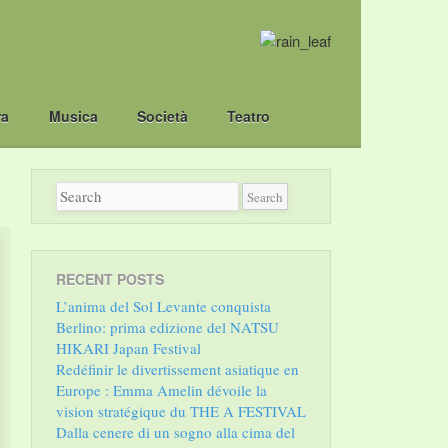
ra
Musica
Società
Teatro
RECENT POSTS
L’anima del Sol Levante conquista
Berlino: prima edizione del NATSU
HIKARI Japan Festival
Redéfinir le divertissement asiatique en
Europe : Emma Amelin dévoile la
vision stratégique du THE A FESTIVAL
Dalla cenere di un sogno alla cima del