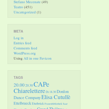
Stefano Mecenate
(49)
Teatro
(451)
Uncategorized
(1)
META
Log in
Entries feed
Comments feed
WordPress.org
Using
All in one Favicon
TAGS
CAPe
20.00
20.30
Chiarelettere
Donlon
Di 18.30
Elisa Cutullè
Dance Company
Ettelbrueck
Ettelbrück
Frauenbibliothek Saar
Grand Théâtre