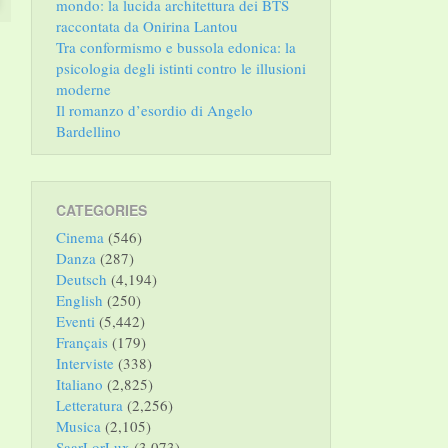
mondo: la lucida architettura dei BTS
raccontata da Onirina Lantou
Tra conformismo e bussola edonica: la
psicologia degli istinti contro le illusioni
moderne
Il romanzo d’esordio di Angelo
Bardellino
CATEGORIES
Cinema
(546)
Danza
(287)
Deutsch
(4,194)
English
(250)
Eventi
(5,442)
Français
(179)
Interviste
(338)
Italiano
(2,825)
Letteratura
(2,256)
Musica
(2,105)
SaarLorLux
(3,073)