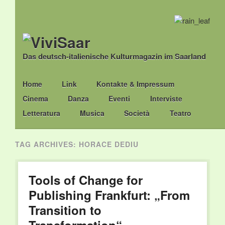
Das deutsch-italienische Kulturmagazin im Saarland
Main menu
Skip
Home
Link
Kontakte & Impressum
to
Cinema
Danza
Eventi
Interviste
content
Letteratura
Musica
Società
Teatro
TAG ARCHIVES:
HORACE DEDIU
Tools of Change for
Publishing Frankfurt: „From
Transition to