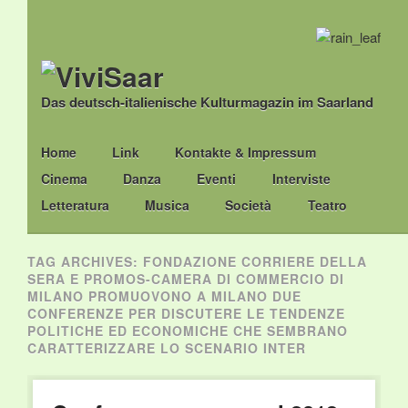
Das deutsch-italienische Kulturmagazin im Saarland
Main menu
Skip
Home
Link
Kontakte & Impressum
to
Cinema
Danza
Eventi
Interviste
content
Letteratura
Musica
Società
Teatro
TAG ARCHIVES:
FONDAZIONE CORRIERE DELLA
SERA E PROMOS-CAMERA DI COMMERCIO DI
MILANO PROMUOVONO A MILANO DUE
CONFERENZE PER DISCUTERE LE TENDENZE
POLITICHE ED ECONOMICHE CHE SEMBRANO
CARATTERIZZARE LO SCENARIO INTER