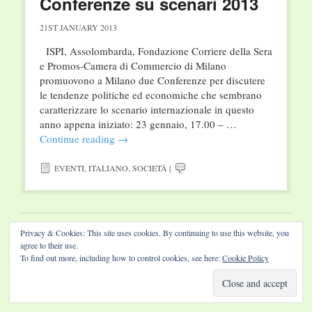
Conferenze su scenari 2013
21ST JANUARY 2013
ISPI, Assolombarda, Fondazione Corriere della Sera
e Promos-Camera di Commercio di Milano
promuovono a Milano due Conferenze per discutere
le tendenze politiche ed economiche che sembrano
caratterizzare lo scenario internazionale in questo
anno appena iniziato: 23 gennaio, 17.00 – …
Continue reading
→
EVENTI
,
ITALIANO
,
SOCIETÀ
|
Privacy & Cookies: This site uses cookies. By continuing to use this website, you
Website by Diamond Visions
agree to their use.
To find out more, including how to control cookies, see here:
Cookie Policy