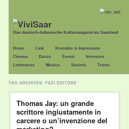
Das deutsch-italienische Kulturmagazin im Saarland
Main menu
Skip
Home
Link
Kontakte & Impressum
to
Cinema
Danza
Eventi
Interviste
content
Letteratura
Musica
Società
Teatro
TAG ARCHIVES:
FAZI EDITORE
Thomas Jay: un grande
scrittore ingiustamente in
carcere o un’invenzione del